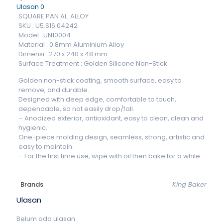
Ulasan
0
SQUARE PAN AL. ALLOY
SKU : U5.S16.04242
Model : UN10004
Material : 0.8mm Aluminium Alloy
Dimensi : 270 x 240 x 48 mm
Surface Treatment : Golden Silicone Non-Stick
Golden non-stick coating, smooth surface, easy to
remove, and durable.
Designed with deep edge, comfortable to touch,
dependable, so not easily drop/fall.
– Anodized exterior, antioxidant, easy to clean, clean and
hygienic.
One-piece molding design, seamless, strong, artistic and
easy to maintain.
– For the first time use, wipe with oil then bake for a while.
Brands
King Baker
Ulasan
Belum ada ulasan.