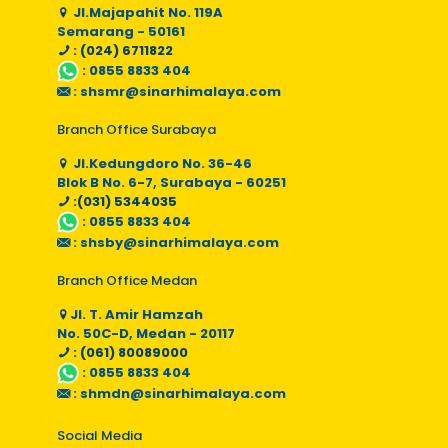
Jl.Majapahit No. 119A
Semarang - 50161
: (024) 6711822
:
0855 8833 404
:
shsmr@sinarhimalaya.com
Branch Office Surabaya
Jl.Kedungdoro No. 36-46
Blok B No. 6-7, Surabaya - 60251
:(031) 5344035
:
0855 8833 404
:
shsby@sinarhimalaya.com
Branch Office Medan
Jl. T. Amir Hamzah
No. 50C-D, Medan - 20117
: (061) 80089000
:
0855 8833 404
:
shmdn@sinarhimalaya.com
Social Media