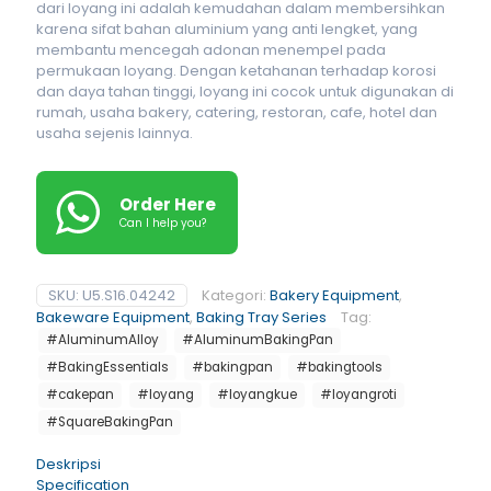
dari loyang ini adalah kemudahan dalam membersihkan
karena sifat bahan aluminium yang anti lengket, yang
membantu mencegah adonan menempel pada
permukaan loyang. Dengan ketahanan terhadap korosi
dan daya tahan tinggi, loyang ini cocok untuk digunakan di
rumah, usaha bakery, catering, restoran, cafe, hotel dan
usaha sejenis lainnya.
Order Here
Can I help you?
SKU:
U5.S16.04242
Kategori:
Bakery Equipment
,
Bakeware Equipment
,
Baking Tray Series
Tag:
#AluminumAlloy
#AluminumBakingPan
#BakingEssentials
#bakingpan
#bakingtools
#cakepan
#loyang
#loyangkue
#loyangroti
#SquareBakingPan
Deskripsi
Specification