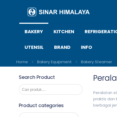
BAKERY
KITCHEN
REFRIGERATI
UTENSIL
BRAND
INFO
Home
Bakery Equipment
Bakery Steamer
Perala
Search Product
Peralatan s
praktis dan
Product categories
berbagai je