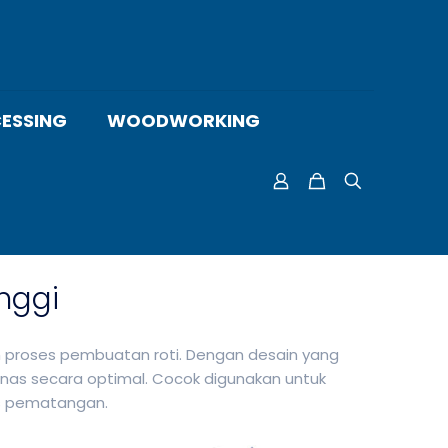
ESSING
WOODWORKING
inggi
am proses pembuatan roti. Dengan desain yang
anas secara optimal. Cocok digunakan untuk
es pematangan.