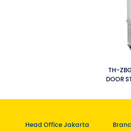
TH-ZBG
DOOR S
Head Office Jakarta
Branc