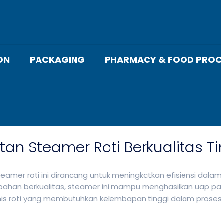
ON
PACKAGING
PHARMACY & FOOD PROC
tan Steamer Roti Berkualitas T
teamer roti ini dirancang untuk meningkatkan efisiensi dal
 bahan berkualitas, steamer ini mampu menghasilkan uap p
nis roti yang membutuhkan kelembapan tinggi dalam pros