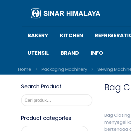
BAKERY
KITCHEN
REFRIGERATI
UTENSIL
BRAND
INFO
Home
Packaging Machinery
Sewing Machin
Bag C
Search Product
Bag Closing
Product categories
menyegel ka
bertenaga 