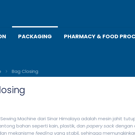
ON
PACKAGING
PHARMACY & FOOD PROC
e
Bag Closing
losing
 Sewing Machine dari Sinar Himalaya adalah mesin jahit tut
ntong bahan seperti kain, plastik, dan
papery sack
dengan ce
dan mekanisme
feeding
yang stabil, sehingga memungkinkan j