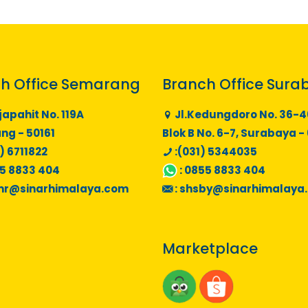
h Office Semarang
Branch Office Sura
japahit No. 119A
Jl.Kedungdoro No. 36-4
g - 50161
Blok B No. 6-7, Surabaya -
) 6711822
:(031) 5344035
5 8833 404
:
0855 8833 404
mr@sinarhimalaya.com
:
shsby@sinarhimalaya
Marketplace