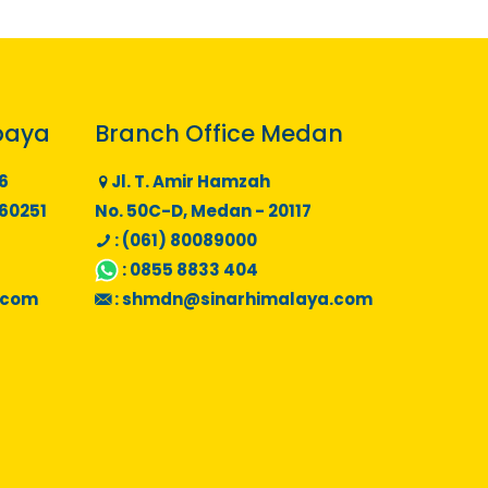
baya
Branch Office Medan
6
Jl. T. Amir Hamzah
 60251
No. 50C-D, Medan - 20117
: (061) 80089000
:
0855 8833 404
.com
:
shmdn@sinarhimalaya.com