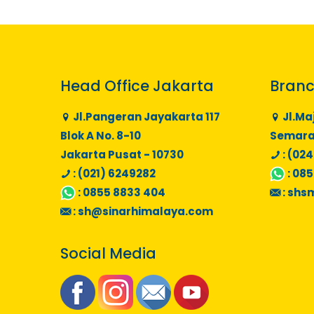
Head Office Jakarta
Branc
Jl.Pangeran Jayakarta 117
Jl.Ma
Blok A No. 8-10
Semaran
Jakarta Pusat - 10730
: (024
: (021) 6249282
:
085
:
0855 8833 404
:
shs
:
sh@sinarhimalaya.com
Social Media