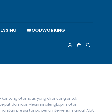
ESSING
WOODWORKING
up kantong otomatis yang dirancang untuk
pat dan rapi. Mesin ini dilengkapi motor
ahitan presisi tanpa perlu intervensi manual. Alat