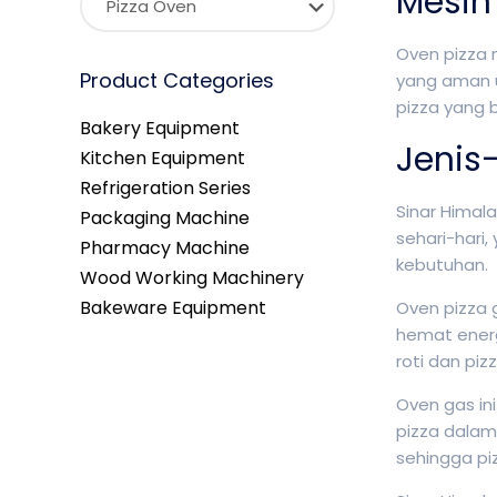
Mesin
Oven pizza 
Product Categories
yang aman u
pizza yang 
Bakery Equipment
Jenis-
Kitchen Equipment
Refrigeration Series
Sinar Himal
Packaging Machine
sehari-hari,
Pharmacy Machine
kebutuhan.
Wood Working Machinery
Bakeware Equipment
Oven pizza 
hemat energ
roti dan piz
Oven gas i
pizza dalam
sehingga p