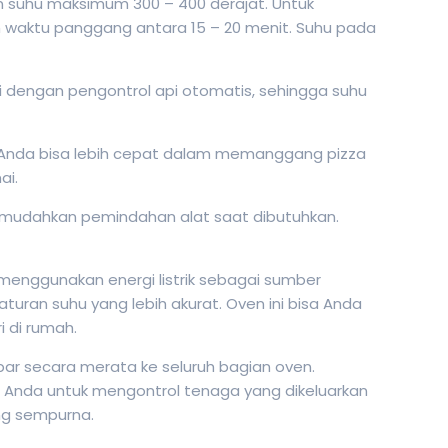
 suhu maksimum 300 – 400 derajat. Untuk
 waktu panggang antara 15 – 20 menit. Suhu pada
i dengan pengontrol api
otomatis, sehingga suhu
i Anda bisa lebih cepat dalam memanggang pizza
ai.
memudahkan pemindahan alat saat dibutuhkan.
.
 menggunakan energi listrik sebagai sumber
aturan suhu yang lebih akurat. Oven ini bisa Anda
i di rumah.
ar secara merata ke seluruh bagian oven.
n Anda untuk mengontrol tenaga yang dikeluarkan
ng sempurna.