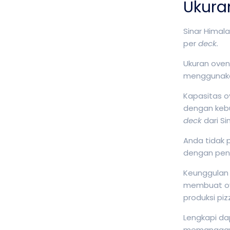
Ukura
Sinar Himal
per
deck.
Ukuran oven
menggunaka
Kapasitas o
dengan kebu
deck
dari S
Anda tidak 
dengan penu
Keunggulan y
membuat ove
produksi piz
Lengkapi da
memanggang 