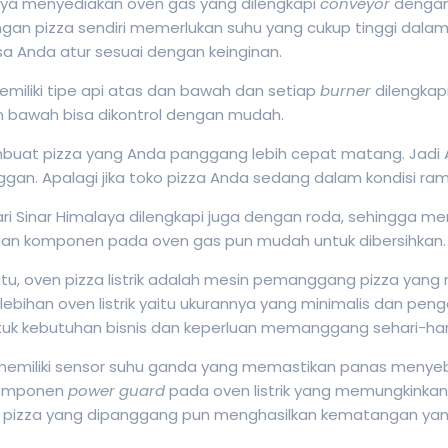
aya menyediakan oven gas yang dilengkapi
conveyor
dengan
n pizza sendiri memerlukan suhu yang cukup tinggi dalam
sa Anda atur sesuai dengan keinginan.
miliki tipe api atas dan bawah dan setiap
burner
dilengkap
n bawah bisa dikontrol dengan mudah.
embuat pizza yang Anda panggang lebih cepat matang. Jad
ggan. Apalagi jika toko pizza Anda sedang dalam kondisi ram
ri Sinar Himalaya dilengkapi juga dengan roda, sehingga 
ian komponen pada oven gas pun mudah untuk dibersihkan
tu, oven pizza listrik adalah mesin pemanggang pizza yang
ebihan oven listrik yaitu ukurannya yang minimalis dan peng
uk kebutuhan bisnis dan keperluan memanggang sehari-har
k memiliki sensor suhu ganda yang memastikan panas menyeb
komponen
power guard
pada oven listrik yang memungkinka
il pizza yang dipanggang pun menghasilkan kematangan ya