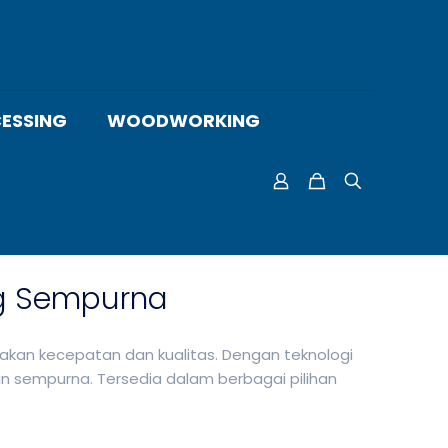
ESSING
WOODWORKING
ng Sempurna
akan kecepatan dan kualitas. Dengan teknologi
n sempurna. Tersedia dalam berbagai pilihan