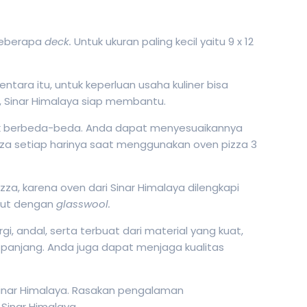
 beberapa
deck.
Untuk ukuran paling kecil yaitu 9 x 12
tara itu, untuk keperluan usaha kuliner bisa
 Sinar Himalaya siap membantu.
strik berbeda-beda. Anda dapat menyesuaikannya
zza setiap harinya saat menggunakan oven pizza 3
a, karena oven dari Sinar Himalaya dilengkapi
but dengan
glasswool.
i, andal, serta terbuat dari material yang kuat,
 panjang. Anda juga dapat menjaga kualitas
Sinar Himalaya. Rasakan pengalaman
inar Himalaya.