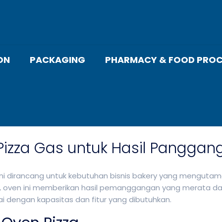
ON
PACKAGING
PHARMACY & FOOD PROC
Pizza Gas untuk Hasil Pangga
ini dirancang untuk kebutuhan bisnis bakery yang mengutam
n, oven ini memberikan hasil pemanggangan yang merata da
i dengan kapasitas dan fitur yang dibutuhkan.