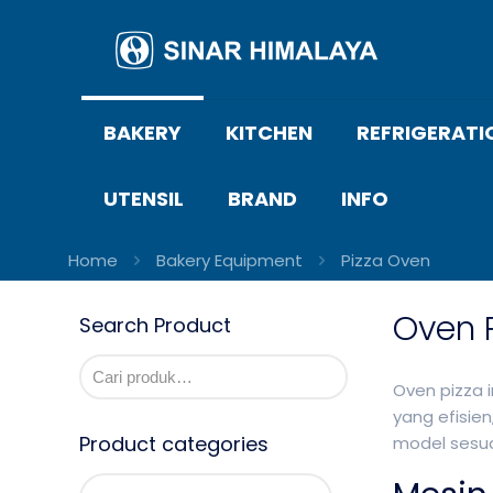
BAKERY
KITCHEN
REFRIGERATI
UTENSIL
BRAND
INFO
Home
Bakery Equipment
Pizza Oven
Oven 
Search Product
Oven pizza 
yang efisie
Product categories
model sesua