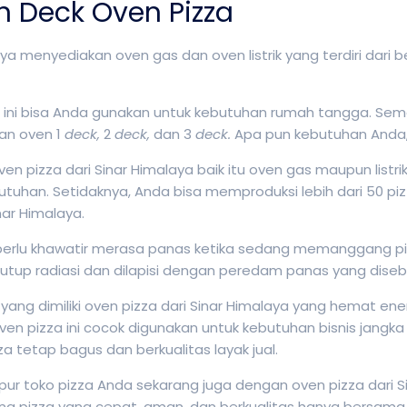
n Deck Oven Pizza
aya menyediakan oven gas dan oven listrik yang terdiri dari
 ini bisa Anda gunakan untuk kebutuhan rumah tangga. Semen
n oven 1
deck,
2
deck,
dan 3
deck.
Apa pun kebutuhan Anda,
ven pizza dari Sinar Himalaya baik itu oven gas maupun li
tuhan. Setidaknya, Anda bisa memproduksi lebih dari 50 pi
inar Himalaya.
perlu khawatir merasa panas ketika sedang memanggang pizz
tup radiasi dan dilapisi dengan peredam panas yang dise
ang dimiliki oven pizza dari Sinar Himalaya yang hemat energ
n pizza ini cocok digunakan untuk kebutuhan bisnis jangka
za tetap bagus dan berkualitas layak jual.
pur toko pizza Anda sekarang juga dengan oven pizza dari 
pizza yang cepat, aman, dan berkualitas hanya bersama S