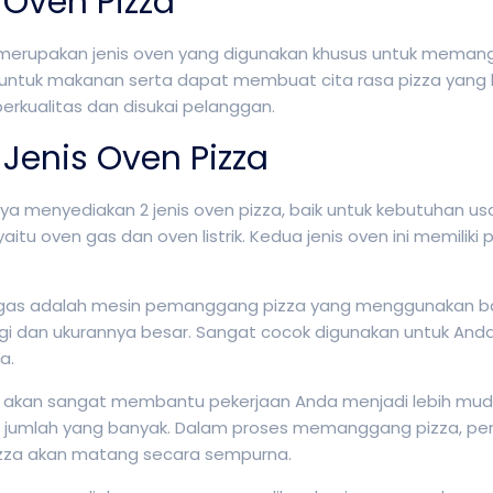
 Oven Pizza
merupakan jenis oven yang digunakan khusus untuk memang
ntuk makanan serta dapat membuat cita rasa pizza yang 
berkualitas dan disukai pelanggan.
Jenis Oven Pizza
aya menyediakan 2 jenis oven pizza, baik untuk kebutuhan
 yaitu oven gas dan oven listrik. Kedua jenis oven ini memil
gas adalah mesin pemanggang pizza yang menggunakan bah
i dan ukurannya besar. Sangat cocok digunakan untuk Anda y
za.
ni akan sangat membantu pekerjaan Anda menjadi lebih m
 jumlah yang banyak. Dalam proses memanggang pizza, pem
izza akan matang secara sempurna.