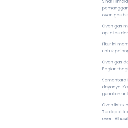
Sinar Himal
pemangganga
oven gas bi
Oven gas me
api atas da
Fitur ini m
untuk pelan
Oven gas da
Bagian-bag
Sementara i
dayanya. Kel
gunakan unt
Oven listri
Terdapat 
oven. Alhas