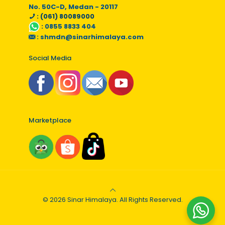
No. 50C-D, Medan - 20117
: (061) 80089000
:
0855 8833 404
:
shmdn@sinarhimalaya.com
Social Media
Marketplace
© 2026 Sinar Himalaya. All Rights Reserved.