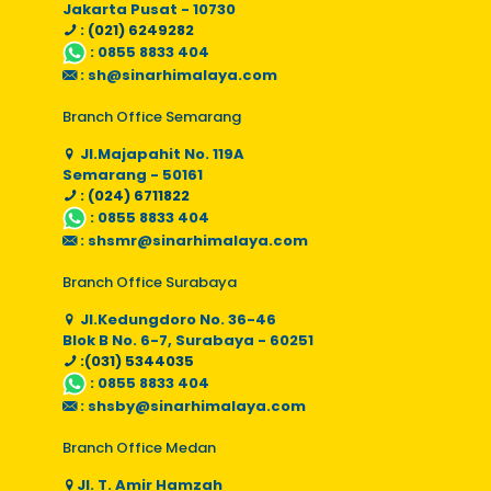
Jakarta Pusat - 10730
: (021) 6249282
:
0855 8833 404
:
sh@sinarhimalaya.com
Branch Office Semarang
Jl.Majapahit No. 119A
Semarang - 50161
: (024) 6711822
:
0855 8833 404
:
shsmr@sinarhimalaya.com
Branch Office Surabaya
Jl.Kedungdoro No. 36-46
Blok B No. 6-7, Surabaya - 60251
:(031) 5344035
:
0855 8833 404
:
shsby@sinarhimalaya.com
Branch Office Medan
Jl. T. Amir Hamzah