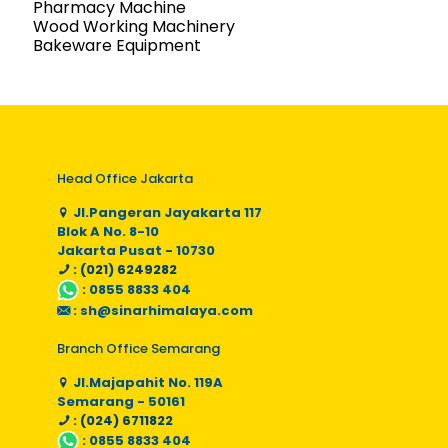
Pharmacy Machine
Wood Working Machinery
Bakeware Equipment
Head Office Jakarta
Jl.Pangeran Jayakarta 117
Blok A No. 8-10
Jakarta Pusat - 10730
: (021) 6249282
:
0855 8833 404
:
sh@sinarhimalaya.com
Branch Office Semarang
Jl.Majapahit No. 119A
Semarang - 50161
: (024) 6711822
:
0855 8833 404