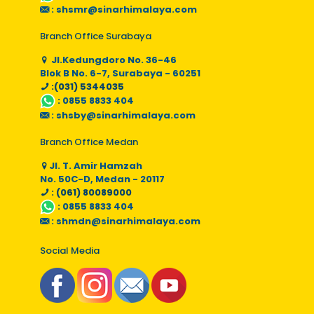
:
shsmr@sinarhimalaya.com
Branch Office Surabaya
Jl.Kedungdoro No. 36-46
Blok B No. 6-7, Surabaya - 60251
:(031) 5344035
:
0855 8833 404
:
shsby@sinarhimalaya.com
Branch Office Medan
Jl. T. Amir Hamzah
No. 50C-D, Medan - 20117
: (061) 80089000
:
0855 8833 404
:
shmdn@sinarhimalaya.com
Social Media