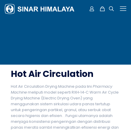
Hot Air Circulation
Hot Air Circulation Drying Machine pada lini
Pharmacy
Machine
meliputi model seperti RXH‑14‑C Warm Air Cycle
Drying Machine (Electric Drying Oven) yang
menggunakan sistem sirkulasi udara panas tertutup
untuk pengeringan partikel, granul, atau serbuk obat
secara higienis dan efisien. . Fungsi utamanya adalah
menjaga konsistensi pengeringan dengan distribusi
panas merata sambil meningkatkan efisiensi energi dan