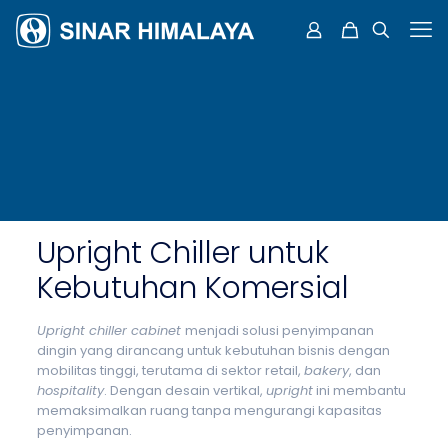
Upright Chiller untuk
Kebutuhan Komersial
Upright chiller cabinet
menjadi solusi penyimpanan
dingin yang dirancang untuk kebutuhan bisnis dengan
mobilitas tinggi, terutama di sektor retail,
bakery
, dan
hospitality
. Dengan desain vertikal,
upright
ini membantu
memaksimalkan ruang tanpa mengurangi kapasitas
penyimpanan.