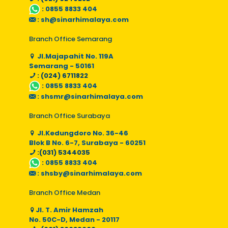
:
0855 8833 404
:
sh@sinarhimalaya.com
Branch Office Semarang
Jl.Majapahit No. 119A
Semarang - 50161
: (024) 6711822
:
0855 8833 404
:
shsmr@sinarhimalaya.com
Branch Office Surabaya
Jl.Kedungdoro No. 36-46
Blok B No. 6-7, Surabaya - 60251
:(031) 5344035
:
0855 8833 404
:
shsby@sinarhimalaya.com
Branch Office Medan
Jl. T. Amir Hamzah
No. 50C-D, Medan - 20117