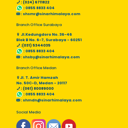
: (024) 6711822
:
0855 8833 404
:
shsmr@sinarhimalaya.com
Branch Office Surabaya
Jl.Kedungdoro No. 36-46
Blok B No. 6-7, Surabaya - 60251
:(031) 5344035
:
0855 8833 404
:
shsby@sinarhimalaya.com
Branch Office Medan
Jl. T. Amir Hamzah
No. 50C-D, Medan - 20117
: (061) 80089000
:
0855 8833 404
:
shmdn@sinarhimalaya.com
Social Media