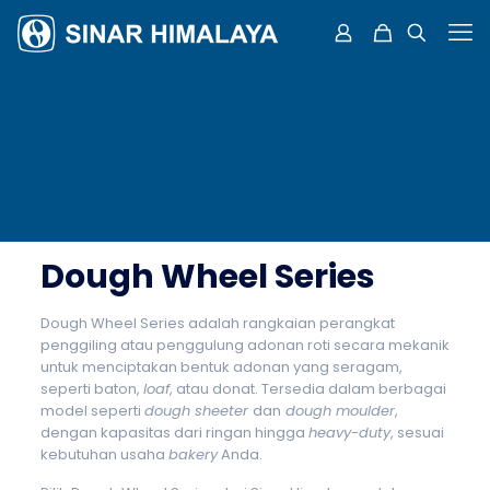
Dough Wheel Series
Dough Wheel Series adalah rangkaian perangkat
penggiling atau penggulung adonan roti secara mekanik
untuk menciptakan bentuk adonan yang seragam,
seperti baton,
loaf
, atau donat. Tersedia dalam berbagai
model seperti
dough sheeter
dan
dough moulder
,
dengan kapasitas dari ringan hingga
heavy-duty
, sesuai
kebutuhan usaha
bakery
Anda.