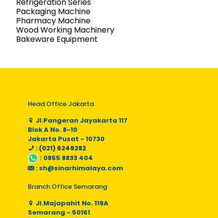
Refrigeration Series
Packaging Machine
Pharmacy Machine
Wood Working Machinery
Bakeware Equipment
Head Office Jakarta
Jl.Pangeran Jayakarta 117
Blok A No. 8-10
Jakarta Pusat - 10730
: (021) 6249282
:
0855 8833 404
:
sh@sinarhimalaya.com
Branch Office Semarang
Jl.Majapahit No. 119A
Semarang - 50161