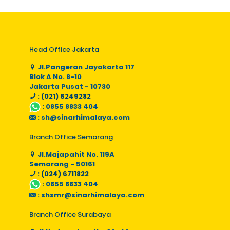
Head Office Jakarta
Jl.Pangeran Jayakarta 117
Blok A No. 8-10
Jakarta Pusat - 10730
: (021) 6249282
:
0855 8833 404
:
sh@sinarhimalaya.com
Branch Office Semarang
Jl.Majapahit No. 119A
Semarang - 50161
: (024) 6711822
:
0855 8833 404
:
shsmr@sinarhimalaya.com
Branch Office Surabaya