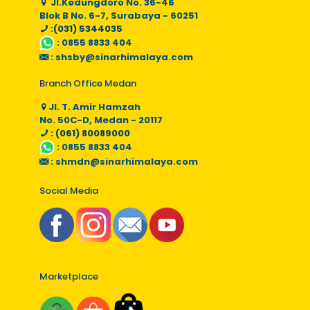
Jl.Kedungdoro No. 36-46
Blok B No. 6-7, Surabaya - 60251
:(031) 5344035
:
0855 8833 404
:
shsby@sinarhimalaya.com
Branch Office Medan
Jl. T. Amir Hamzah
No. 50C-D, Medan - 20117
: (061) 80089000
:
0855 8833 404
:
shmdn@sinarhimalaya.com
Social Media
Marketplace