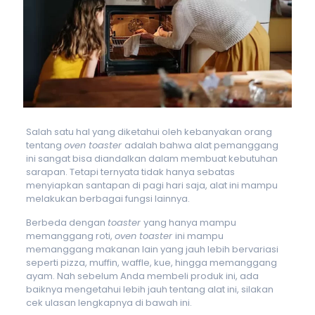
Salah satu hal yang diketahui oleh kebanyakan orang
tentang
oven toaster
adalah bahwa alat pemanggang
ini sangat bisa diandalkan dalam membuat kebutuhan
sarapan. Tetapi ternyata tidak hanya sebatas
menyiapkan santapan di pagi hari saja, alat ini mampu
melakukan berbagai fungsi lainnya.
Berbeda dengan
toaster
yang hanya mampu
memanggang roti,
oven toaster
ini mampu
memanggang makanan lain yang jauh lebih bervariasi
seperti pizza, muffin, waffle, kue, hingga memanggang
ayam. Nah sebelum Anda membeli produk ini, ada
baiknya mengetahui lebih jauh tentang alat ini, silakan
cek ulasan lengkapnya di bawah ini.