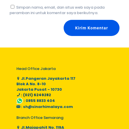
Simpan nama, email, dan situs web saya pada
peramban ini untuk komentar saya berikutnya.
Head Office Jakarta
Jl.Pangeran Jayakarta 117
Blok A No. 8-10
Jakarta Pusat - 10730
: (021) 6249282
:
0855 8833 404
:
sh@sinarhimalaya.com
Branch Office Semarang
Jl.Majapahit No. 119A