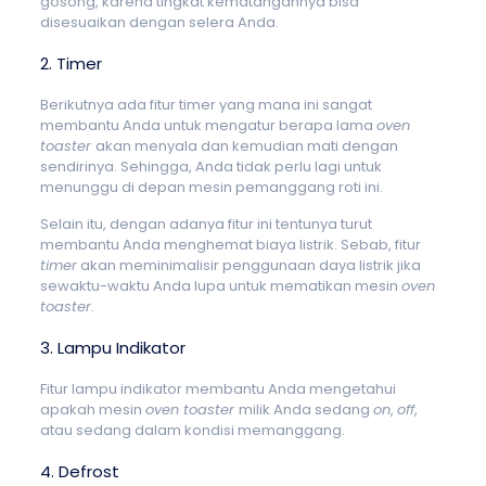
gosong, karena tingkat kematangannya bisa
disesuaikan dengan selera Anda.
2. Timer
Berikutnya ada fitur timer yang mana ini sangat
membantu Anda untuk mengatur berapa lama
oven
toaster
akan menyala dan kemudian mati dengan
sendirinya. Sehingga, Anda tidak perlu lagi untuk
menunggu di depan mesin pemanggang roti ini.
Selain itu, dengan adanya fitur ini tentunya turut
membantu Anda menghemat biaya listrik. Sebab, fitur
timer
akan meminimalisir penggunaan daya listrik jika
sewaktu-waktu Anda lupa untuk mematikan mesin
oven
toaster
.
3. Lampu Indikator
Fitur lampu indikator membantu Anda mengetahui
apakah mesin
oven toaster
milik Anda sedang
on
,
off
,
atau sedang dalam kondisi memanggang.
4. Defrost