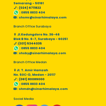
Semarang - 50161
: (024) 6711822
:
0855 8833 404
:
shsmr@sinarhimalaya.com
Branch Office Surabaya
Jl.Kedungdoro No. 36-46
Blok B No. 6-7, Surabaya - 60251
:(031) 5344035
:
0855 8833 404
:
shsby@sinarhimalaya.com
Branch Office Medan
Jl. T. Amir Hamzah
No. 50C-D, Medan - 20117
: (061) 80089000
:
0855 8833 404
:
shmdn@sinarhimalaya.com
Social Media