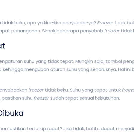
 tidak beku, apa ya kira-kira penyebabnya?
Freezer
tidak bek
ndapat penanganan. Simak beberapa penyebab
freezer
tidak 
at
engaturan suhu yang tidak tepat. Mungkin saja,
tombol pen
ingga mengubah aturan suhu yang seharusnya. Hal ini bisa 
 menyebabkan
freezer
tidak beku. Suhu yang tepat untuk
freez
 pastikan suhu
freezer
sudah tepat sesuai kebutuhan.
 Dibuka
emastikan tertutup rapat? Jika tidak, hal itu dapat menjadi 