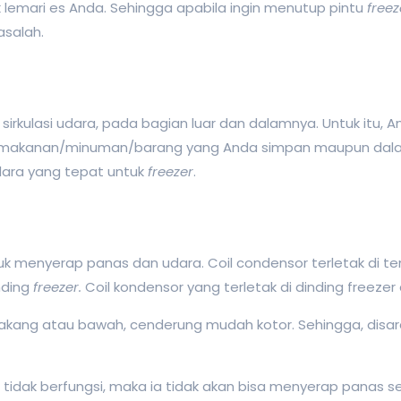
emari es Anda. Sehingga apabila ingin menutup pintu
freez
salah.
lur sirkulasi udara, pada bagian luar dan dalamnya. Untuk itu
okir makanan/minuman/barang yang Anda simpan maupun dalam
udara yang tepat untuk
freezer
.
k menyerap panas dan udara. Coil condensor terletak di t
nding
freezer.
Coil kondensor yang terletak di dinding freeze
lakang atau bawah, cenderung mudah kotor. Sehingga, disar
 tidak berfungsi, maka ia tidak akan bisa menyerap panas se