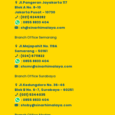
Jl.Pangeran Jayakarta 117
Blok A No. 8-10
Jakarta Pusat - 10730
: (021) 6249282
:
0855 8833 404
:
sh@sinarhimalaya.com
Branch Office Semarang
Jl.Majapahit No. 119A
Semarang - 50161
: (024) 6711822
:
0855 8833 404
:
shsmr@sinarhimalaya.com
Branch Office Surabaya
Jl.Kedungdoro No. 36-46
Blok B No. 6-7, Surabaya - 60251
:(031) 5344035
:
0855 8833 404
:
shsby@sinarhimalaya.com
Branch Office Medan