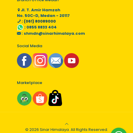
Jl. T. Amir Hamzah
No. 50C-D, Medan - 20117
: (061) 80089000
:
0855 8833 404
:
shmdn@sinarhimalaya.com
Social Media
Marketplace
© 2026 Sinar Himalaya. All Rights Reserved.