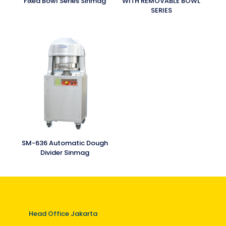
Fixed Bowl Series Sinmag
WITH REMOVABLE BOWL
SERIES
SM-636 Automatic Dough
Divider Sinmag
Head Office Jakarta