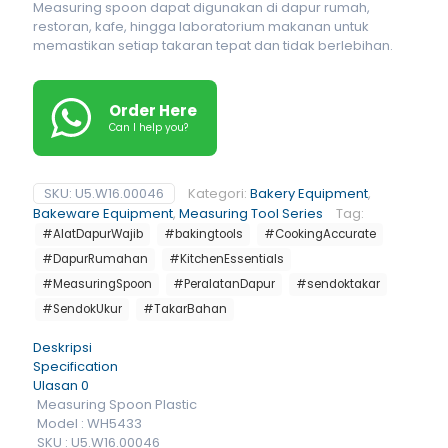
Measuring spoon dapat digunakan di dapur rumah,
restoran, kafe, hingga laboratorium makanan untuk
memastikan setiap takaran tepat dan tidak berlebihan.
Order Here
Can I help you?
SKU:
U5.W16.00046
Kategori:
Bakery Equipment
,
Bakeware Equipment
,
Measuring Tool Series
Tag:
#AlatDapurWajib
#bakingtools
#CookingAccurate
#DapurRumahan
#KitchenEssentials
#MeasuringSpoon
#PeralatanDapur
#sendoktakar
#SendokUkur
#TakarBahan
Deskripsi
Specification
Ulasan
0
Measuring Spoon Plastic
Model : WH5433
SKU : U5.W16.00046