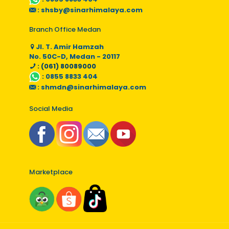
:
shsby@sinarhimalaya.com
Branch Office Medan
Jl. T. Amir Hamzah
No. 50C-D, Medan - 20117
: (061) 80089000
:
0855 8833 404
:
shmdn@sinarhimalaya.com
Social Media
Marketplace