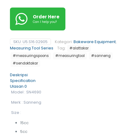
Order Here
Can I help you?
SKU:
U5.S16.02905
Kategori:
Bakeware Equipment
,
Measuring Tool Series
Tag:
#alattakar
#measuringspoons
#measuringtool
#sanneng
#sendoktakar
Deskripsi
Specification
Ulasan
0
Model : SN4690
Merk : Sanneng
Size :
15cc
5cc