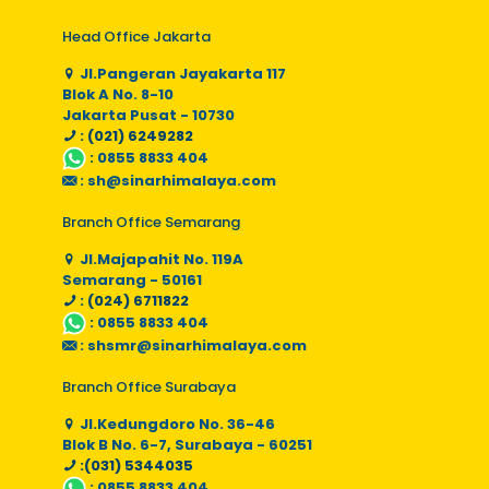
Head Office Jakarta
Jl.Pangeran Jayakarta 117
Blok A No. 8-10
Jakarta Pusat - 10730
: (021) 6249282
:
0855 8833 404
:
sh@sinarhimalaya.com
Branch Office Semarang
Jl.Majapahit No. 119A
Semarang - 50161
: (024) 6711822
:
0855 8833 404
:
shsmr@sinarhimalaya.com
Branch Office Surabaya
Jl.Kedungdoro No. 36-46
Blok B No. 6-7, Surabaya - 60251
:(031) 5344035
:
0855 8833 404