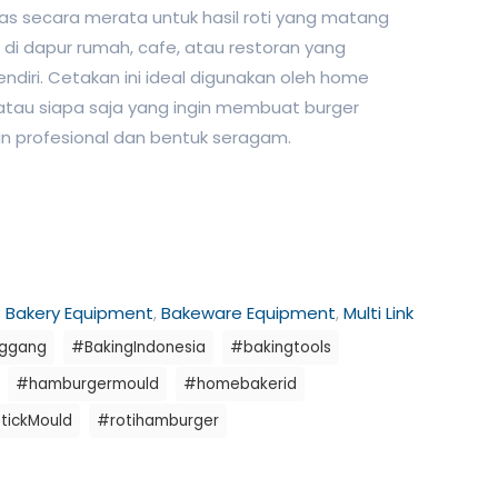
as secara merata untuk hasil roti yang matang
di dapur rumah, cafe, atau restoran yang
ndiri. Cetakan ini ideal digunakan oleh home
, atau siapa saja yang ingin membuat burger
profesional dan bentuk seragam.
:
Bakery Equipment
,
Bakeware Equipment
,
Multi Link
nggang
#BakingIndonesia
#bakingtools
#hamburgermould
#homebakerid
tickMould
#rotihamburger