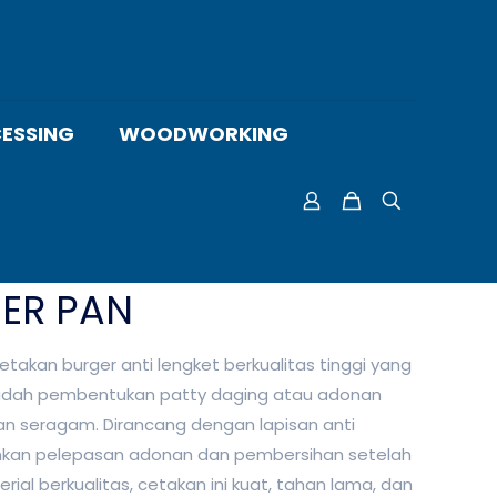
ESSING
WOODWORKING
GER PAN
akan burger anti lengket berkualitas tinggi yang
dah pembentukan patty daging atau adonan
dan seragam. Dirancang dengan lapisan anti
kan pelepasan adonan dan pembersihan setelah
rial berkualitas, cetakan ini kuat, tahan lama, dan