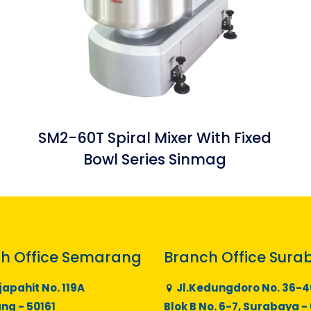
SM2-60T Spiral Mixer With Fixed
Bowl Series Sinmag
h Office Semarang
Branch Office Sura
japahit No. 119A
Jl.Kedungdoro No. 36-4
g - 50161
Blok B No. 6-7, Surabaya -