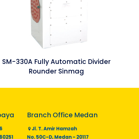
SM-330A Fully Automatic Divider
Rounder Sinmag
baya
Branch Office Medan
6
Jl. T. Amir Hamzah
 60251
No. 50C-D, Medan - 20117