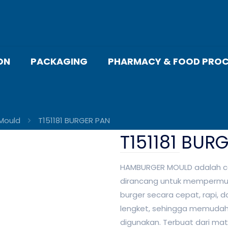
ON
PACKAGING
PHARMACY & FOOD PROC
 Mould
T151181 BURGER PAN
T151181 BUR
HAMBURGER MOULD adalah cet
dirancang untuk mempermu
burger secara cepat, rapi, 
lengket, sehingga memudah
digunakan. Terbuat dari mate