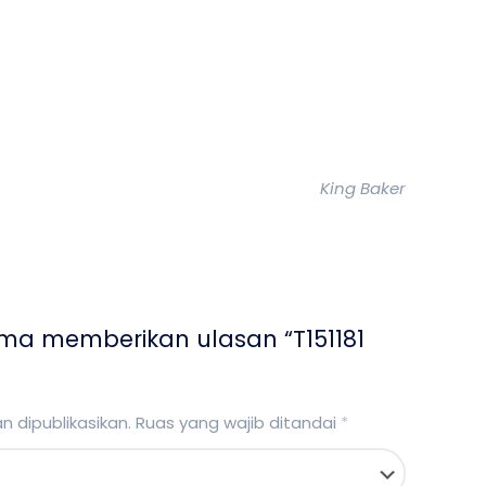
King Baker
ma memberikan ulasan “T151181
 dipublikasikan.
Ruas yang wajib ditandai
*