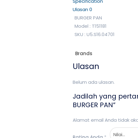
Specification
Ulasan
0
BURGER PAN
Model : T151181
SKU : U5.S16.04701
Brands
Ulasan
Belum ada ulasan.
Jadilah yang perta
BURGER PAN”
Alamat email Anda tidak akan
Rating Anda
*