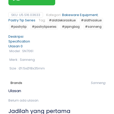
SKU:
U5.S16.03633
Kategori:
Bakeware Equipment
,
Pastry Tip Series
Tag:
#alatdekorasikue
#alathiaskue
#pastrytip
#pastrytipseries
#pipingbag
#sanneng
Deskripsi
Specification
Ulasan
0
Model : SN7061
Merk : Sanneng
Size : Ø1.5xØ18x35mm
Brands
Sanneng
Ulasan
Belum ada ulasan.
Jadilah yang pertama