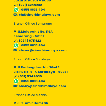
Jakarta Pusat - 10730
: (021) 6249282
:
0855 8833 404
:
sh@sinarhimalaya.com
Branch Office Semarang
Jl.Majapahit No. 119A
Semarang - 50161
: (024) 6711822
:
0855 8833 404
:
shsmr@sinarhimalaya.com
Branch Office Surabaya
Jl.Kedungdoro No. 36-46
Blok B No. 6-7, Surabaya - 60251
:(031) 5344035
:
0855 8833 404
:
shsby@sinarhimalaya.com
Branch Office Medan
Jl. T. Amir Hamzah