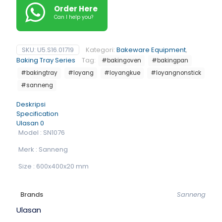
Order Here
Can I help you?
SKU:
U5.S16.01719
Kategori:
Bakeware Equipment
,
Baking Tray Series
Tag:
#bakingoven
#bakingpan
#bakingtray
#loyang
#loyangkue
#loyangnonstick
#sanneng
Deskripsi
Specification
Ulasan
0
Model : SN1076
Merk : Sanneng
Size : 600x400x20 mm
Brands
Sanneng
Ulasan