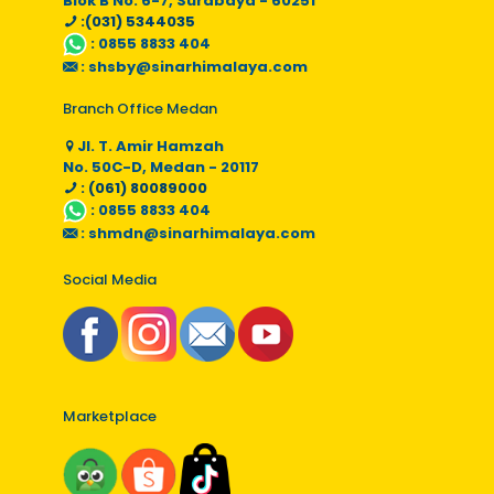
Blok B No. 6-7, Surabaya - 60251
:(031) 5344035
:
0855 8833 404
:
shsby@sinarhimalaya.com
Branch Office Medan
Jl. T. Amir Hamzah
No. 50C-D, Medan - 20117
: (061) 80089000
:
0855 8833 404
:
shmdn@sinarhimalaya.com
Social Media
Marketplace