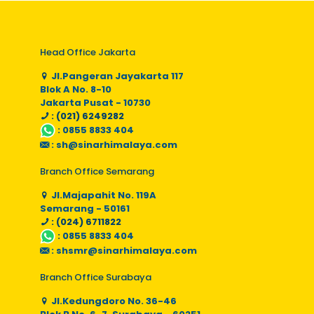
Head Office Jakarta
Jl.Pangeran Jayakarta 117
Blok A No. 8-10
Jakarta Pusat - 10730
: (021) 6249282
:
0855 8833 404
:
sh@sinarhimalaya.com
Branch Office Semarang
Jl.Majapahit No. 119A
Semarang - 50161
: (024) 6711822
:
0855 8833 404
:
shsmr@sinarhimalaya.com
Branch Office Surabaya
Jl.Kedungdoro No. 36-46