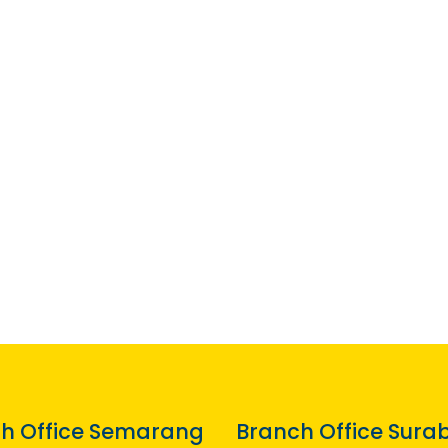
h Office Semarang
Branch Office Sura