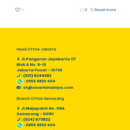
1
0
Read more
Head Office Jakarta
Jl.Pangeran Jayakarta 117
Blok A No. 8-10
Jakarta Pusat - 10730
: (021) 6249282
:
0855 8833 404
:
sh@sinarhimalaya.com
Branch Office Semarang
Jl.Majapahit No. 119A
Semarang - 50161
: (024) 6711822
:
0855 8833 404