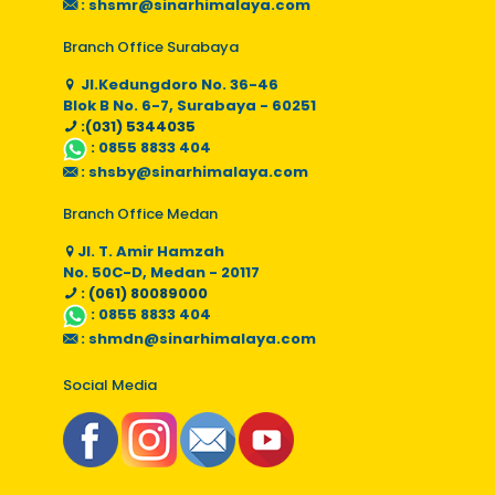
:
shsmr@sinarhimalaya.com
Branch Office Surabaya
Jl.Kedungdoro No. 36-46
Blok B No. 6-7, Surabaya - 60251
:(031) 5344035
:
0855 8833 404
:
shsby@sinarhimalaya.com
Branch Office Medan
Jl. T. Amir Hamzah
No. 50C-D, Medan - 20117
: (061) 80089000
:
0855 8833 404
:
shmdn@sinarhimalaya.com
Social Media