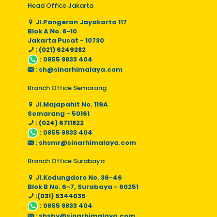
Head Office Jakarta
Jl.Pangeran Jayakarta 117
Blok A No. 8-10
Jakarta Pusat - 10730
: (021) 6249282
:
0855 8833 404
:
sh@sinarhimalaya.com
Branch Office Semarang
Jl.Majapahit No. 119A
Semarang - 50161
: (024) 6711822
:
0855 8833 404
:
shsmr@sinarhimalaya.com
Branch Office Surabaya
Jl.Kedungdoro No. 36-46
Blok B No. 6-7, Surabaya - 60251
:(031) 5344035
:
0855 8833 404
:
shsby@sinarhimalaya.com