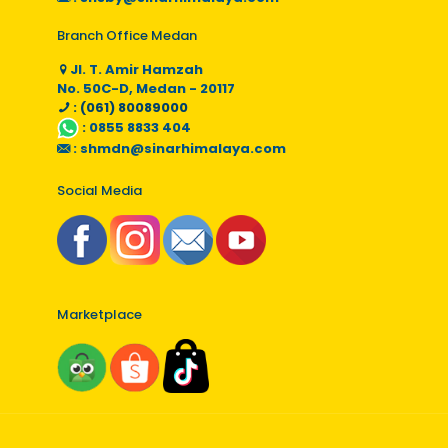
Branch Office Medan
Jl. T. Amir Hamzah
No. 50C-D, Medan - 20117
: (061) 80089000
:
0855 8833 404
:
shmdn@sinarhimalaya.com
Social Media
Marketplace