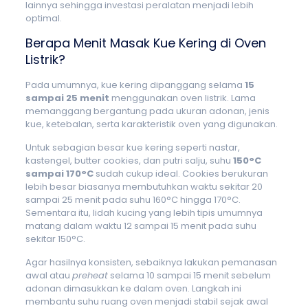
lainnya sehingga investasi peralatan menjadi lebih
optimal.
Berapa Menit Masak Kue Kering di Oven
Listrik?
Pada umumnya, kue kering dipanggang selama
15
sampai 25 menit
menggunakan oven listrik. Lama
memanggang bergantung pada ukuran adonan, jenis
kue, ketebalan, serta karakteristik oven yang digunakan.
Untuk sebagian besar kue kering seperti nastar,
kastengel, butter cookies, dan putri salju, suhu
150°C
sampai 170°C
sudah cukup ideal. Cookies berukuran
lebih besar biasanya membutuhkan waktu sekitar 20
sampai 25 menit pada suhu 160°C hingga 170°C.
Sementara itu, lidah kucing yang lebih tipis umumnya
matang dalam waktu 12 sampai 15 menit pada suhu
sekitar 150°C.
Agar hasilnya konsisten, sebaiknya lakukan pemanasan
awal atau
preheat
selama 10 sampai 15 menit sebelum
adonan dimasukkan ke dalam oven. Langkah ini
membantu suhu ruang oven menjadi stabil sejak awal