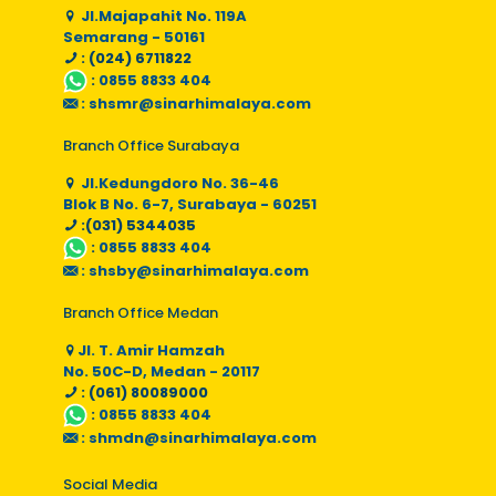
Jl.Majapahit No. 119A
Semarang - 50161
: (024) 6711822
:
0855 8833 404
:
shsmr@sinarhimalaya.com
Branch Office Surabaya
Jl.Kedungdoro No. 36-46
Blok B No. 6-7, Surabaya - 60251
:(031) 5344035
:
0855 8833 404
:
shsby@sinarhimalaya.com
Branch Office Medan
Jl. T. Amir Hamzah
No. 50C-D, Medan - 20117
: (061) 80089000
:
0855 8833 404
:
shmdn@sinarhimalaya.com
Social Media