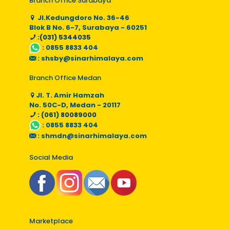
Branch Office Surabaya
Jl.Kedungdoro No. 36-46
Blok B No. 6-7, Surabaya - 60251
:(031) 5344035
:
0855 8833 404
:
shsby@sinarhimalaya.com
Branch Office Medan
Jl. T. Amir Hamzah
No. 50C-D, Medan - 20117
: (061) 80089000
:
0855 8833 404
:
shmdn@sinarhimalaya.com
Social Media
Marketplace