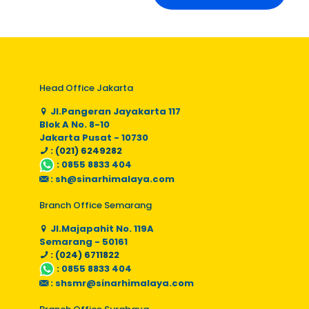
Head Office Jakarta
Jl.Pangeran Jayakarta 117
Blok A No. 8-10
Jakarta Pusat - 10730
: (021) 6249282
:
0855 8833 404
:
sh@sinarhimalaya.com
Branch Office Semarang
Jl.Majapahit No. 119A
Semarang - 50161
: (024) 6711822
:
0855 8833 404
:
shsmr@sinarhimalaya.com