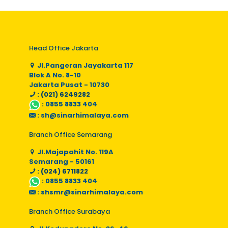
Head Office Jakarta
Jl.Pangeran Jayakarta 117
Blok A No. 8-10
Jakarta Pusat - 10730
: (021) 6249282
:
0855 8833 404
:
sh@sinarhimalaya.com
Branch Office Semarang
Jl.Majapahit No. 119A
Semarang - 50161
: (024) 6711822
:
0855 8833 404
:
shsmr@sinarhimalaya.com
Branch Office Surabaya