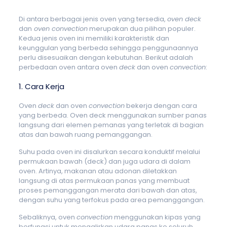
Di antara berbagai jenis oven yang tersedia,
oven deck
dan
oven convection
merupakan dua pilihan populer.
Kedua jenis oven ini memiliki karakteristik dan
keunggulan yang berbeda sehingga penggunaannya
perlu disesuaikan dengan kebutuhan. Berikut adalah
perbedaan oven antara oven
deck
dan oven
convection
:
1. Cara Kerja
Oven
deck
dan oven
convection
bekerja dengan cara
yang berbeda. Oven deck menggunakan sumber panas
langsung dari elemen pemanas yang terletak di bagian
atas dan bawah ruang pemanggangan.
Suhu pada oven ini disalurkan secara konduktif melalui
permukaan bawah (deck) dan juga udara di dalam
oven. Artinya, makanan atau adonan diletakkan
langsung di atas permukaan panas yang membuat
proses pemanggangan merata dari bawah dan atas,
dengan suhu yang terfokus pada area pemanggangan.
Sebaliknya, oven
convection
menggunakan kipas yang
berfungsi untuk mengalirkan udara panas ke seluruh