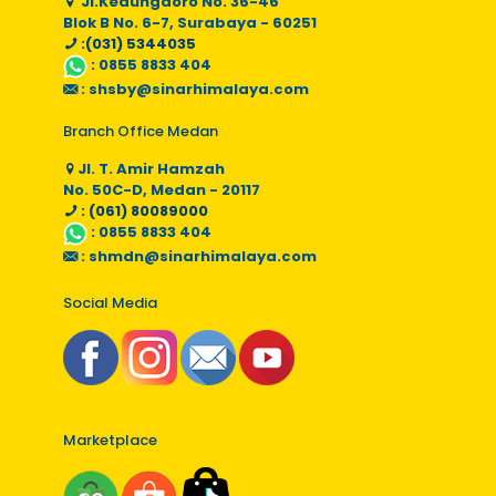
Jl.Kedungdoro No. 36-46
Blok B No. 6-7, Surabaya - 60251
:(031) 5344035
:
0855 8833 404
:
shsby@sinarhimalaya.com
Branch Office Medan
Jl. T. Amir Hamzah
No. 50C-D, Medan - 20117
: (061) 80089000
:
0855 8833 404
:
shmdn@sinarhimalaya.com
Social Media
Marketplace