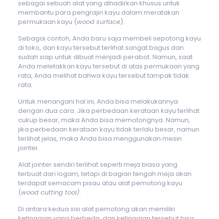
sebagai sebuah alat yang dihadirkan khusus untuk
membantu para pengrajin kayu dalam meratakan
permukaan kayu
(
wood surface
)
.
Sebagai contoh, Anda baru saja membeli sepotong kayu
di toko, dan kayu tersebut terlihat sangat bagus dan
sudah siap untuk dibuat menjadi perabot. Namun, saat
Anda meletakkan kayu tersebut di atas permukaan yang
rata, Anda melihat bahwa kayu tersebut tampak tidak
rata.
Untuk menangani hal ini, Anda bisa melakukannya
dengan dua cara. Jika perbedaan kerataan kayu terlihat
cukup besar, maka Anda bisa memotongnya. Namun,
jika perbedaan kerataan kayu tidak terlalu besar, namun
terlihat jelas, maka Anda bisa menggunakan mesin
jointer.
Alat jointer sendiri terlihat seperti meja biasa yang
terbuat dari logam, tetapi di bagian tengah meja akan
terdapat semacam pisau atau alat pemotong kayu
(
wood cutting tool)
.
Di antara kedua sisi alat pemotong akan memiliki
ketinggian yang berbeda, dan ketinggian tersebut bisa