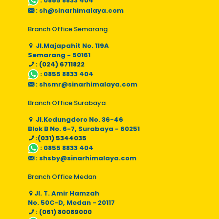
:
0855 8833 404
:
sh@sinarhimalaya.com
Branch Office Semarang
Jl.Majapahit No. 119A
Semarang - 50161
: (024) 6711822
:
0855 8833 404
:
shsmr@sinarhimalaya.com
Branch Office Surabaya
Jl.Kedungdoro No. 36-46
Blok B No. 6-7, Surabaya - 60251
:(031) 5344035
:
0855 8833 404
:
shsby@sinarhimalaya.com
Branch Office Medan
Jl. T. Amir Hamzah
No. 50C-D, Medan - 20117
: (061) 80089000