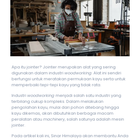
Apa itu jointer? Jointer merupakan alat yang sering
digunakan dalam industri
woodworking
. Alat ini sendiri
berfungsi untuk meratakan permukaan kayu serta untuk
memperbaiki tepi-tepi kayu yang tidak rata.
Industri
woodworking
menjadi salah satu industri yang
terbilang cukup kompleks. Dalam melakukan
pengolahan kayu, mulai dari pohon ditebang hingga
kayu dikemas, akan dibutuhkan berbagai macam
peralatan atau
machinery
, salah satunya adalah mesin
jointer.
Pada artikel kali ini, Sinar Himalaya akan membantu Anda