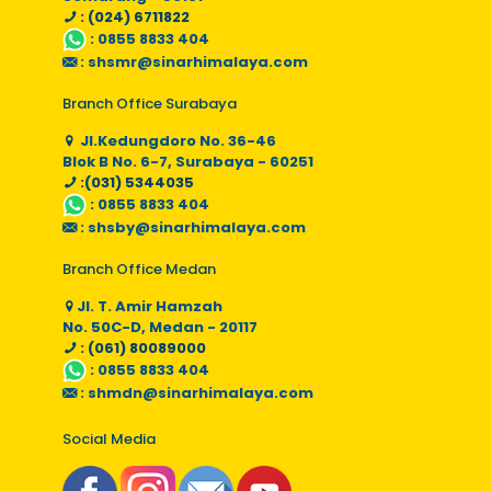
: (024) 6711822
:
0855 8833 404
:
shsmr@sinarhimalaya.com
Branch Office Surabaya
Jl.Kedungdoro No. 36-46
Blok B No. 6-7, Surabaya - 60251
:(031) 5344035
:
0855 8833 404
:
shsby@sinarhimalaya.com
Branch Office Medan
Jl. T. Amir Hamzah
No. 50C-D, Medan - 20117
: (061) 80089000
:
0855 8833 404
:
shmdn@sinarhimalaya.com
Social Media