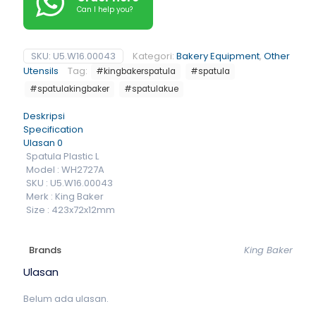
Can I help you?
SKU:
U5.W16.00043
Kategori:
Bakery Equipment
,
Other
Utensils
Tag:
#kingbakerspatula
#spatula
#spatulakingbaker
#spatulakue
Deskripsi
Specification
Ulasan
0
Spatula Plastic L
Model : WH2727A
SKU : U5.W16.00043
Merk : King Baker
Size : 423x72x12mm
Brands
King Baker
Ulasan
Belum ada ulasan.