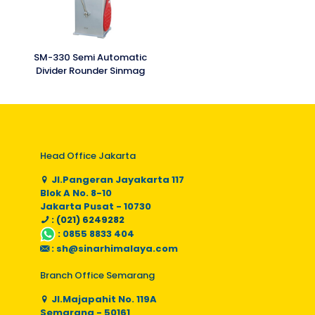
SM-330 Semi Automatic
Divider Rounder Sinmag
Head Office Jakarta
Jl.Pangeran Jayakarta 117
Blok A No. 8-10
Jakarta Pusat - 10730
: (021) 6249282
:
0855 8833 404
:
sh@sinarhimalaya.com
Branch Office Semarang
Jl.Majapahit No. 119A
Semarang - 50161