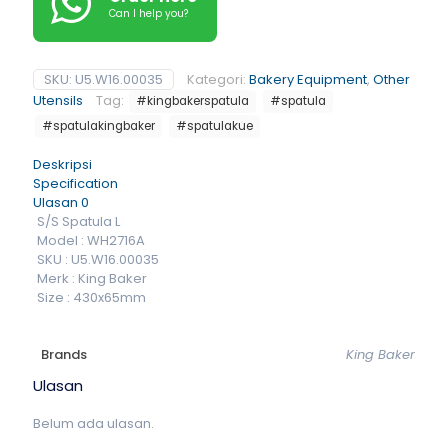
Can I help you?
SKU:
U5.W16.00035
Kategori:
Bakery Equipment
,
Other
Utensils
Tag:
#kingbakerspatula
#spatula
#spatulakingbaker
#spatulakue
Deskripsi
Specification
Ulasan
0
S/S Spatula L
Model : WH2716A
SKU : U5.W16.00035
Merk : King Baker
Size : 430x65mm
Brands
King Baker
Ulasan
Belum ada ulasan.