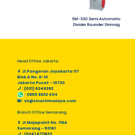
SM-330 Semi Automatic
Divider Rounder Sinmag
Head Office Jakarta
Jl.Pangeran Jayakarta 117
Blok A No. 8-10
Jakarta Pusat - 10730
: (021) 6249282
:
0855 8833 404
:
sh@sinarhimalaya.com
Branch Office Semarang
Jl.Majapahit No. 119A
Semarang - 50161
: (024) 6711822