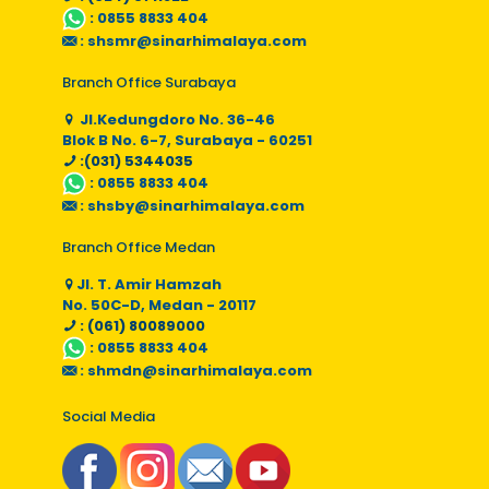
:
0855 8833 404
:
shsmr@sinarhimalaya.com
Branch Office Surabaya
Jl.Kedungdoro No. 36-46
Blok B No. 6-7, Surabaya - 60251
:(031) 5344035
:
0855 8833 404
:
shsby@sinarhimalaya.com
Branch Office Medan
Jl. T. Amir Hamzah
No. 50C-D, Medan - 20117
: (061) 80089000
:
0855 8833 404
:
shmdn@sinarhimalaya.com
Social Media