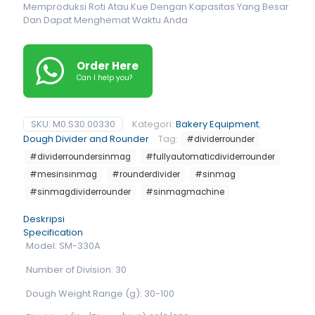
Memproduksi Roti Atau Kue Dengan Kapasitas Yang Besar
Dan Dapat Menghemat Waktu Anda
Order Here
Can I help you?
SKU:
M0.S30.00330
Kategori:
Bakery Equipment
,
Dough Divider and Rounder
Tag:
#dividerrounder
#dividerroundersinmag
#fullyautomaticdividerrounder
#mesinsinmag
#rounderdivider
#sinmag
#sinmagdividerrounder
#sinmagmachine
Deskripsi
Specification
Model: SM-330A
Number of Division: 30
Dough Weight Range (g): 30-100