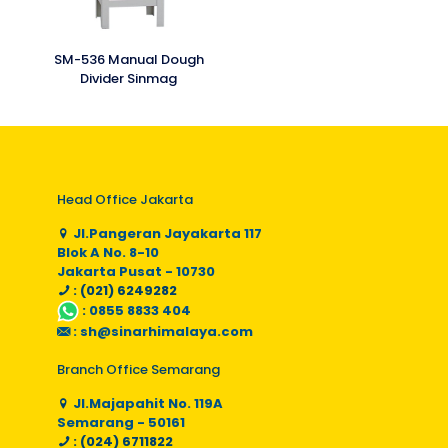
SM-536 Manual Dough
Divider Sinmag
Head Office Jakarta
Jl.Pangeran Jayakarta 117
Blok A No. 8-10
Jakarta Pusat - 10730
: (021) 6249282
:
0855 8833 404
:
sh@sinarhimalaya.com
Branch Office Semarang
Jl.Majapahit No. 119A
Semarang - 50161
: (024) 6711822