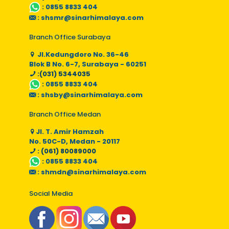
:
0855 8833 404
:
shsmr@sinarhimalaya.com
Branch Office Surabaya
Jl.Kedungdoro No. 36-46
Blok B No. 6-7, Surabaya - 60251
:(031) 5344035
:
0855 8833 404
:
shsby@sinarhimalaya.com
Branch Office Medan
Jl. T. Amir Hamzah
No. 50C-D, Medan - 20117
: (061) 80089000
:
0855 8833 404
:
shmdn@sinarhimalaya.com
Social Media