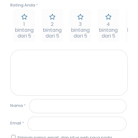
Rating Anda
*
1
2
3
4
5
bintang
bintang
bintang
bintang
bint
dari 5
dari 5
dari 5
dari 5
dar
Nama
*
Email
*
Simpan nama, email, dan situs web saya pada