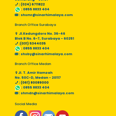
: (024) 6711822
:
0855 8833 404
:
shsmr@sinarhimalaya.com
Branch Office Surabaya
Jl.Kedungdoro No. 36-46
Blok B No. 6-7, Surabaya - 60251
:(031) 5344035
:
0855 8833 404
:
shsby@sinarhimalaya.com
Branch Office Medan
Jl. T. Amir Hamzah
No. 50C-D, Medan - 20117
: (061) 80089000
:
0855 8833 404
:
shmdn@sinarhimalaya.com
Social Media