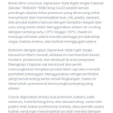
Black Ultra-Luxurious Japanese-Style Right-Angle Cabinet
(Model: TRG640V-150B | King Cool) adalah lemari
pendingin display kelas premium yang dirancang untuk
menyimpan dan menampilkan kue, roti, pastry, dessert,
dan produk bakery lainnya dengan tampilan elegan dan
suhu yang selalu stabil. Menggunakan sistem air cooling
dengan rentang suhu +3°C hingga +10°C, mesin ini
menjaga sirkulasi udara merata sehingga produk tetap
segar, bebas embun, dan terlihat menggugah selera.
Didesain dengan gaya Japanese-style right-angle
berwarna hitam mewah, etalase ini memberikan kesan
modern, profesional, dan eksklusif di area penjualan.
Dilengkapi 3 lapisan rak kaca kuat dan jernih,
memungkinkan tampilan produk lebih rapi dan menarik
perhatian pelanggan. Menggunakan refrigerant R290A
yang hemat energi serta ramah lingkungan, mesin ini
ideal untuk operasional bisnis jangka panjang yang
efisien.
Cocok digunakan di toko kue premium, bakery, cafe,
restoran, hotel bintang lima, dan dessert shop, serta oleh
pastry chef, baker profesional, barista, atau pemilik usaha
kuliner yang ingin menampilkan produk mereka dengan