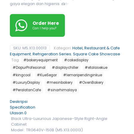
gaya elegan dan higienis. 🍰✨
Order Here
Can I help you?
SKU:
M5.X13.00013
Kategori:
Hotel, Restaurant & Cafe
Equipment
,
Refrigeration Series
,
Square Cake Showcase
Tag:
#bakeryequipment
#cakedisplay
#DapurProfesional
#displaychiller
#etalasekue
#kingcool
#KueSegar
#lemaripendinginkue
#LuxuryDisplay
#mesinbakery
#OvenBakery
#PeralatanCafe
#sinarhimalaya
Deskripsi
Specification
Ulasan
0
Black Ultra-Luxurious Japanese-Style Right-Angle
Cabinet
Model : TRG640V-150B (M5.X13.00013)