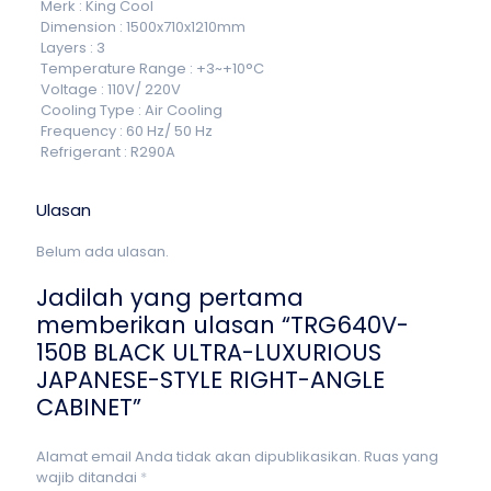
Merk : King Cool
Dimension : 1500x710x1210mm
Layers : 3
Temperature Range : +3~+10°C
Voltage : 110V/ 220V
Cooling Type : Air Cooling
Frequency : 60 Hz/ 50 Hz
Refrigerant : R290A
Ulasan
Belum ada ulasan.
Jadilah yang pertama
memberikan ulasan “TRG640V-
150B BLACK ULTRA-LUXURIOUS
JAPANESE-STYLE RIGHT-ANGLE
CABINET”
Alamat email Anda tidak akan dipublikasikan.
Ruas yang
wajib ditandai
*