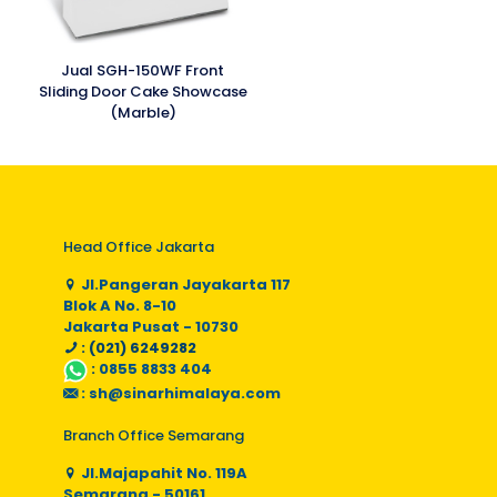
Jual SGH-150WF Front
Sliding Door Cake Showcase
(Marble)
Head Office Jakarta
Jl.Pangeran Jayakarta 117
Blok A No. 8-10
Jakarta Pusat - 10730
: (021) 6249282
:
0855 8833 404
:
sh@sinarhimalaya.com
Branch Office Semarang
Jl.Majapahit No. 119A
Semarang - 50161