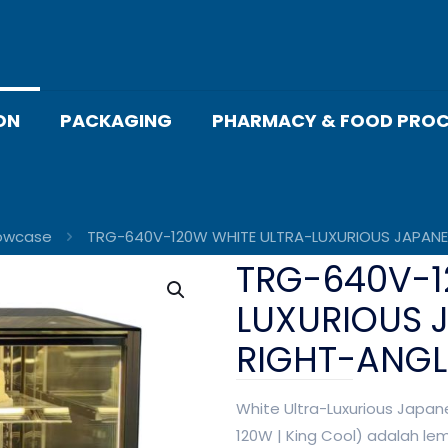
ON
PACKAGING
PHARMACY & FOOD PROC
owcase
TRG-640V-120W WHITE ULTRA-LUXURIOUS JAPANE
TRG-640V-1
LUXURIOUS 
RIGHT-ANGL
White Ultra-Luxurious Japa
120W | King Cool) adalah l