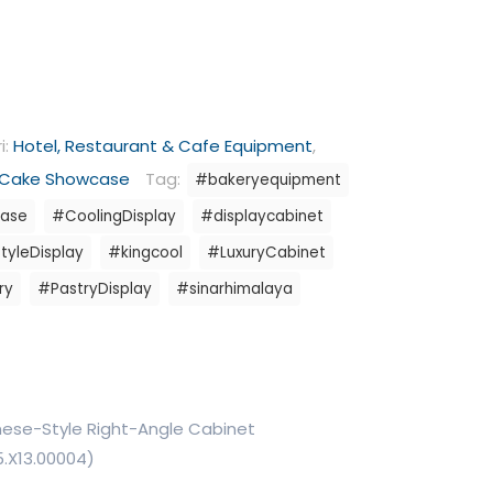
i:
Hotel, Restaurant & Cafe Equipment
,
 Cake Showcase
Tag:
#bakeryequipment
ase
#CoolingDisplay
#displaycabinet
yleDisplay
#kingcool
#LuxuryCabinet
ry
#PastryDisplay
#sinarhimalaya
nese-Style Right-Angle Cabinet
.X13.00004)