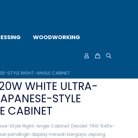
ESSING
WOODWORKING
SE-STYLE RIGHT-ANGLE CABINET
20W WHITE ULTRA-
JAPANESE-STYLE
E CABINET
nese-Style Right-Angle Cabinet (Model: TRG-640V-
emari pendingin display mewah bergaya Jepang