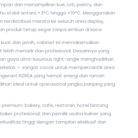
mpan dan menampilkan kue, roti, pastry, dan
u stabil antara +3°C hingga +10°C. Menggunakan
in terdistribusi merata ke seluruh area display,
an produk tetap segar tanpa embun di kaca.
a kuat dan jernih, cabinet ini memaksimalkan
t lebih menarik dan profesional. Desainnya yang
n gaya ultra-luxurious right-angle menghadirkan
berkelas — sangat cocok untuk mempercantik area
rigerant R290A yang hemat energi dan ramah
ilihan ideal untuk operasional jangka panjang yang
 premium, bakery, cafe, restoran, hotel bintang
 baker profesional, dan pemilik usaha kuliner yang
rkualitas tinggi dengan tampilan eksklusif dan