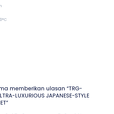
m
10°C
ama memberikan ulasan “TRG-
LTRA-LUXURIOUS JAPANESE-STYLE
ET”