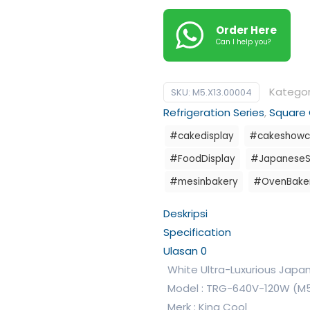
Order Here
Can I help you?
Kategor
SKU:
M5.X13.00004
Refrigeration Series
,
Square
#cakedisplay
#cakeshowc
#FoodDisplay
#JapaneseSt
#mesinbakery
#OvenBake
Deskripsi
Specification
Ulasan
0
White Ultra-Luxurious Japa
Model : TRG-640V-120W (M5
Merk : King Cool