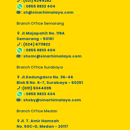
: (021) 6249282
:
0855 8833 404
:
sh@sinarhimalaya.com
Branch Office Semarang
Jl.Majapahit No. 119A
Semarang - 50161
: (024) 6711822
:
0855 8833 404
:
shsmr@sinarhimalaya.com
Branch Office Surabaya
Jl.Kedungdoro No. 36-46
Blok B No. 6-7, Surabaya - 60251
:(031) 5344035
:
0855 8833 404
:
shsby@sinarhimalaya.com
Branch Office Medan
Jl. T. Amir Hamzah
No. 50C-D, Medan - 20117