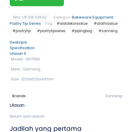
SKU:
U5.S16.03632
Kategori:
Bakeware Equipment
,
Pastry Tip Series
Tag:
#alatdekorasikue
#alathiaskue
#pastrytip
#pastrytipseries
#pipingbag
#sanneng
Deskripsi
Specification
Ulasan
0
Model : SN7058
Merk : Sanneng
Size : Ø20xØ25x40mm
Brands
Sanneng
Ulasan
Belum ada ulasan.
Jadilah yang pertama