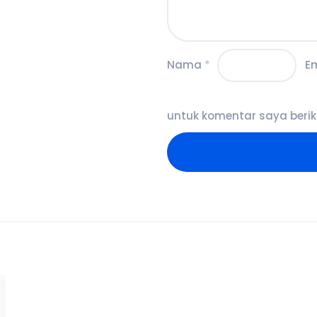
Nama
*
E
untuk komentar saya berik