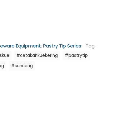
keware Equipment
,
Pastry Tip Series
Tag:
skue
#cetakankuekering
#pastrytip
ag
#sanneng