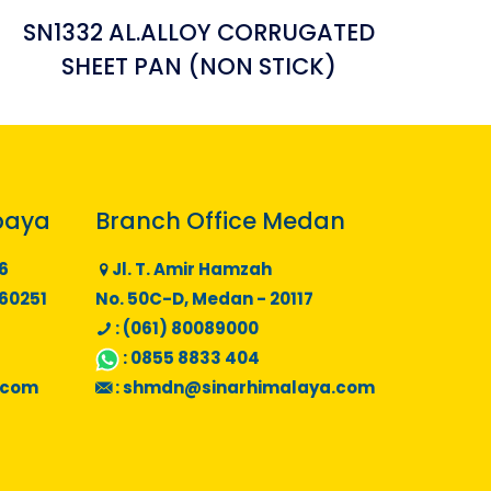
SN1332 AL.ALLOY CORRUGATED
SHEET PAN (NON STICK)
baya
Branch Office Medan
6
Jl. T. Amir Hamzah
 60251
No. 50C-D, Medan - 20117
: (061) 80089000
:
0855 8833 404
.com
:
shmdn@sinarhimalaya.com