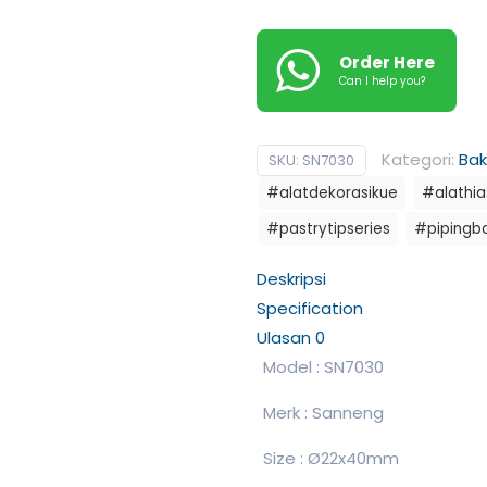
Order Here
Can I help you?
Kategori:
Ba
SKU:
SN7030
#alatdekorasikue
#alathia
#pastrytipseries
#pipingb
Deskripsi
Specification
Ulasan
0
Model : SN7030
Merk : Sanneng
Size : Ø22x40mm