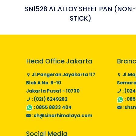
SN1528 AL.ALLOY SHEET PAN (NON
STICK)
Head Office Jakarta
Branc
Jl.Pangeran Jayakarta 117
Jl.Ma
Blok A No. 8-10
Semaran
Jakarta Pusat - 10730
: (024
: (021) 6249282
:
085
:
0855 8833 404
:
shs
:
sh@sinarhimalaya.com
Social Media