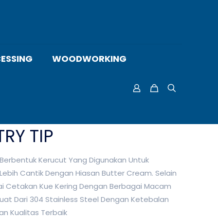
ESSING
WOODWORKING
RY TIP
il Berbentuk Kerucut Yang Digunakan Untuk
Lebih Cantik Dengan Hiasan Butter Cream. Selain
gai Cetakan Kue Kering Dengan Berbagai Macam
buat Dari 304 Stainless Steel Dengan Ketebalan
n Kualitas Terbaik