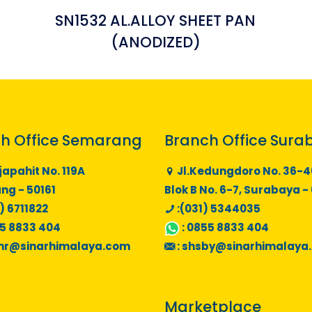
-
SN1532 AL.ALLOY SHEET PAN
(ANODIZED)
h Office Semarang
Branch Office Sura
japahit No. 119A
Jl.Kedungdoro No. 36-4
g - 50161
Blok B No. 6-7, Surabaya -
) 6711822
:(031) 5344035
5 8833 404
:
0855 8833 404
mr@sinarhimalaya.com
:
shsby@sinarhimalaya
Marketplace