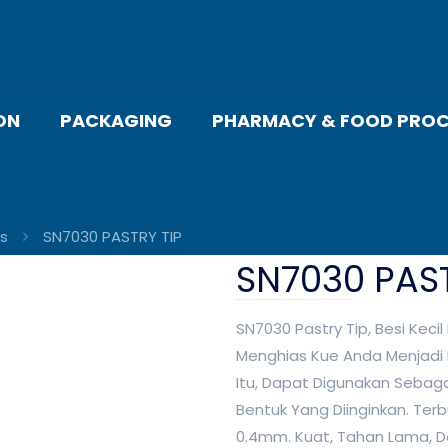
ON
PACKAGING
PHARMACY & FOOD PROC
es
SN7030 PASTRY TIP
SN7030 PAST
SN7030 Pastry Tip, Besi Kec
Menghias Kue Anda Menjadi 
Itu, Dapat Digunakan Seba
Bentuk Yang Diinginkan. Ter
0.4mm. Kuat, Tahan Lama, Da