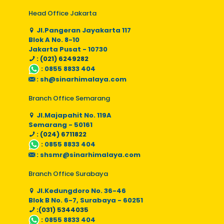
Head Office Jakarta
Jl.Pangeran Jayakarta 117
Blok A No. 8-10
Jakarta Pusat - 10730
: (021) 6249282
:
0855 8833 404
:
sh@sinarhimalaya.com
Branch Office Semarang
Jl.Majapahit No. 119A
Semarang - 50161
: (024) 6711822
:
0855 8833 404
:
shsmr@sinarhimalaya.com
Branch Office Surabaya
Jl.Kedungdoro No. 36-46
Blok B No. 6-7, Surabaya - 60251
:(031) 5344035
:
0855 8833 404