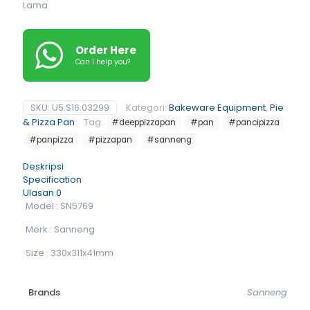
Lama
Order Here
Can I help you?
SKU:
U5.S16.03299
Kategori:
Bakeware Equipment
,
Pie
& Pizza Pan
Tag:
#deeppizzapan
#pan
#pancipizza
#panpizza
#pizzapan
#sanneng
Deskripsi
Specification
Ulasan
0
Model : SN5769
Merk : Sanneng
Size : 330x311x41mm
Brands
Sanneng