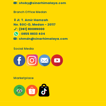
:
shsby@sinarhimalaya.com
Branch Office Medan
Jl. T. Amir Hamzah
No. 50C-D, Medan - 20117
: (061) 80089000
:
0855 8833 404
:
shmdn@sinarhimalaya.com
Social Media
Marketplace