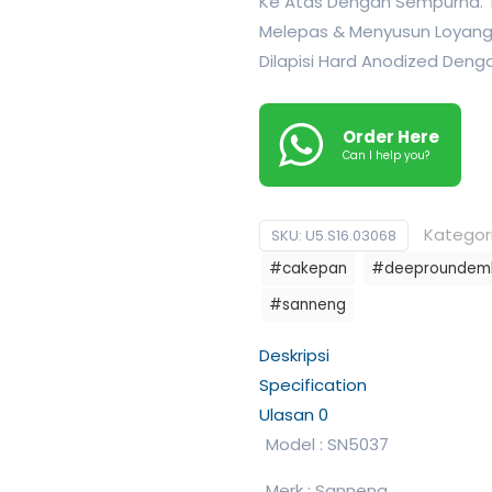
Ke Atas Dengan Sempurna. 
Melepas & Menyusun Loyang 
Dilapisi Hard Anodized Den
Order Here
Can I help you?
Kategor
SKU:
U5.S16.03068
#cakepan
#deeproundem
#sanneng
Deskripsi
Specification
Ulasan
0
Model : SN5037
Merk : Sanneng