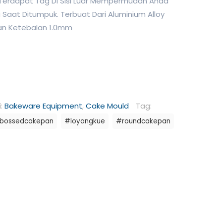
Terdapat Tag Di Sisi Luar Mempermudah Anda
Saat Ditumpuk. Terbuat Dari Aluminium Alloy
gan Ketebalan 1.0mm
i:
Bakeware Equipment
,
Cake Mould
Tag:
bossedcakepan
#loyangkue
#roundcakepan