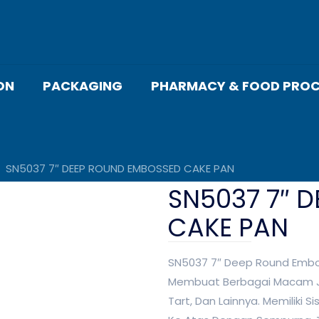
ON
PACKAGING
PHARMACY & FOOD PROC
SN5037 7″ DEEP ROUND EMBOSSED CAKE PAN
SN5037 7″ 
CAKE PAN
SN5037 7″ Deep Round Embo
Membuat Berbagai Macam Jen
Tart, Dan Lainnya. Memilik