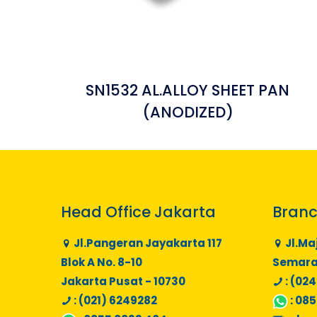
SN1532 AL.ALLOY SHEET PAN
(ANODIZED)
Head Office Jakarta
Branc
Jl.Pangeran Jayakarta 117
Jl.Ma
Blok A No. 8-10
Semaran
Jakarta Pusat - 10730
: (024
: (021) 6249282
:
085