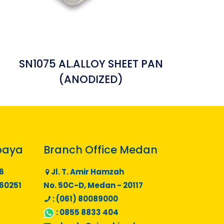
SN1075 AL.ALLOY SHEET PAN
(ANODIZED)
baya
Branch Office Medan
6
Jl. T. Amir Hamzah
 60251
No. 50C-D, Medan - 20117
: (061) 80089000
:
0855 8833 404