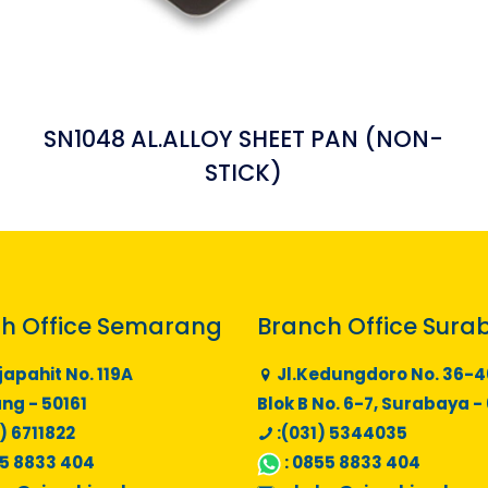
SN1048 AL.ALLOY SHEET PAN (NON-
STICK)
h Office Semarang
Branch Office Sura
japahit No. 119A
Jl.Kedungdoro No. 36-4
g - 50161
Blok B No. 6-7, Surabaya -
) 6711822
:(031) 5344035
5 8833 404
:
0855 8833 404