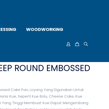
ESSING
WOODWORKING
DEEP ROUND EMBOSSED
ssed Cake Pan, Loyang Yang Digunakan Untuk
is Kue, Seperti Kue Bolu, Cheese Cake, Kue
i Sisi Yang Tinggi Membuat Kue Dapat Mengembang