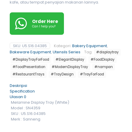
kafe, atau tempat penyajian makanan lainnya.
Order Here
Can I help you?
SKU:
U5.S16.04385
Kategori:
Bakery Equipment
,
Bakeware Equipment
,
Utensils Series
Tag:
#displaytray
#DisplayTrayForFood
#ElegantDisplay
#FoodDisplay
#FoodPresentation
#ModernDisplayTray
#nampan
#RestaurantTrays
#TrayDesign
#TrayForFood
Deskripsi
Specification
Ulasan
0
Melamine Display Tray (White)
Model : SN4359
SKU : U5.S16.04385
Merk : Sanneng