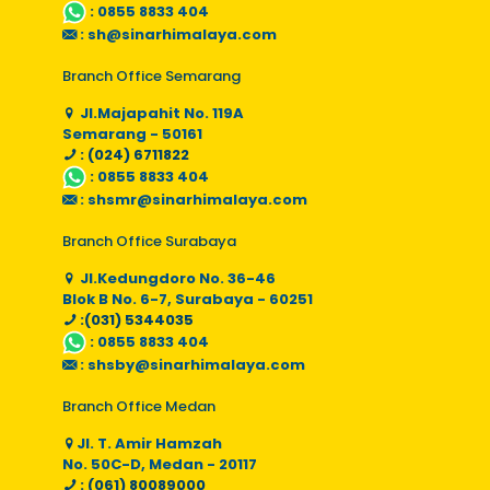
:
0855 8833 404
:
sh@sinarhimalaya.com
Branch Office Semarang
Jl.Majapahit No. 119A
Semarang - 50161
: (024) 6711822
:
0855 8833 404
:
shsmr@sinarhimalaya.com
Branch Office Surabaya
Jl.Kedungdoro No. 36-46
Blok B No. 6-7, Surabaya - 60251
:(031) 5344035
:
0855 8833 404
:
shsby@sinarhimalaya.com
Branch Office Medan
Jl. T. Amir Hamzah
No. 50C-D, Medan - 20117
: (061) 80089000