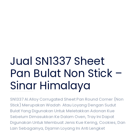
Jual SN1337 Sheet
Pan Bulat Non Stick –
Sinar Himalaya
SN1337 Al.Alloy Corrugated Sheet Pan Round Corner (Non
Stick) Merupakan Wadah Atau Loyang Dengan Sudut
Bulat Yang Digunakan Untuk Meletakkan Adonan Kue
Sebelum Dimasukkan Ke Dalam Oven, Tray Ini Dapat
Digunakan Untuk Membuat Jenis Kue Kering, Cookies, Dan
Lain Sebagainya, Dijamin Loyang Ini Anti Lengket