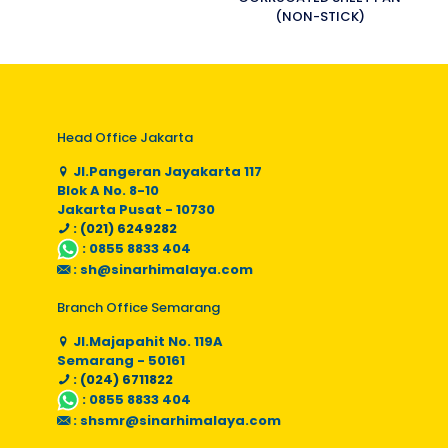
(NON-STICK)
Head Office Jakarta
Jl.Pangeran Jayakarta 117
Blok A No. 8-10
Jakarta Pusat - 10730
: (021) 6249282
:
0855 8833 404
:
sh@sinarhimalaya.com
Branch Office Semarang
Jl.Majapahit No. 119A
Semarang - 50161
: (024) 6711822
:
0855 8833 404
:
shsmr@sinarhimalaya.com