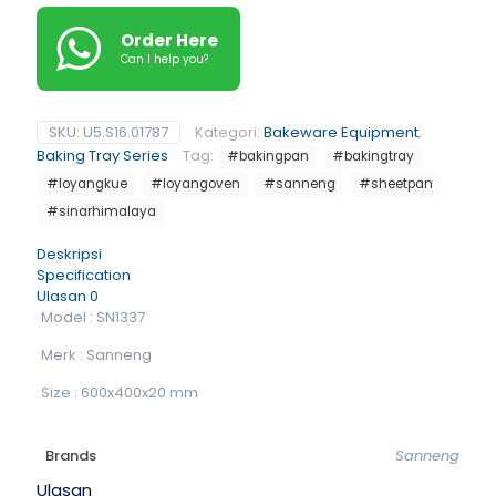
Order Here
Can I help you?
SKU:
U5.S16.01787
Kategori:
Bakeware Equipment
,
Baking Tray Series
Tag:
#bakingpan
#bakingtray
#loyangkue
#loyangoven
#sanneng
#sheetpan
#sinarhimalaya
Deskripsi
Specification
Ulasan
0
Model : SN1337
Merk : Sanneng
Size : 600x400x20 mm
Brands
Sanneng
Ulasan