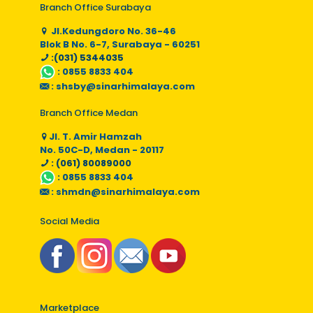
Branch Office Surabaya
Jl.Kedungdoro No. 36-46
Blok B No. 6-7, Surabaya - 60251
:(031) 5344035
:
0855 8833 404
:
shsby@sinarhimalaya.com
Branch Office Medan
Jl. T. Amir Hamzah
No. 50C-D, Medan - 20117
: (061) 80089000
:
0855 8833 404
:
shmdn@sinarhimalaya.com
Social Media
Marketplace