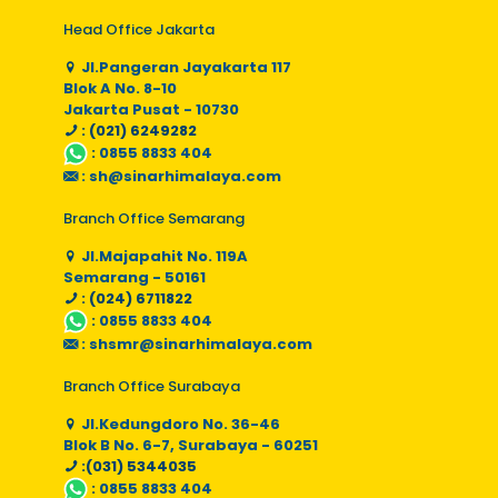
Head Office Jakarta
Jl.Pangeran Jayakarta 117
Blok A No. 8-10
Jakarta Pusat - 10730
: (021) 6249282
:
0855 8833 404
:
sh@sinarhimalaya.com
Branch Office Semarang
Jl.Majapahit No. 119A
Semarang - 50161
: (024) 6711822
:
0855 8833 404
:
shsmr@sinarhimalaya.com
Branch Office Surabaya
Jl.Kedungdoro No. 36-46
Blok B No. 6-7, Surabaya - 60251
:(031) 5344035
:
0855 8833 404