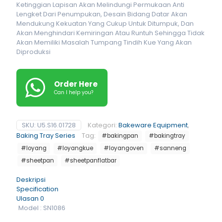
Ketinggian Lapisan Akan Melindungi Permukaan Anti
Lengket Dari Penumpukan, Desain Bidang Datar Akan
Mendukung Kekuatan Yang Cukup Untuk Ditumpuk, Dan
Akan Menghindari Kemiringan Atau Runtuh Sehingga Tidak
Akan Memiliki Masalah Tumpang Tindih Kue Yang Akan
Diproduksi
Order Here
Can I help you?
SKU:
U5.S16.01728
Kategori:
Bakeware Equipment
,
Baking Tray Series
Tag:
#bakingpan
#bakingtray
#loyang
#loyangkue
#loyangoven
#sanneng
#sheetpan
#sheetpanflatbar
Deskripsi
Specification
Ulasan
0
Model : SN1086