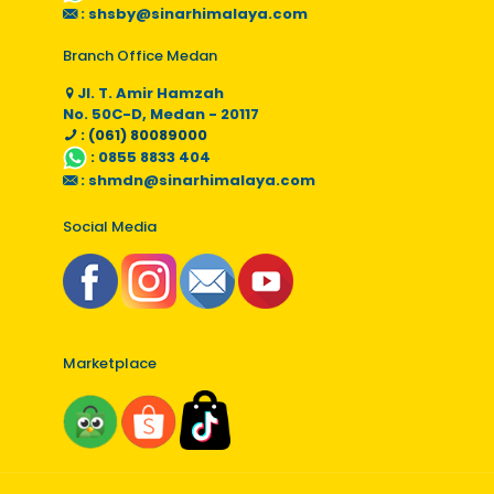
:
shsby@sinarhimalaya.com
Branch Office Medan
Jl. T. Amir Hamzah
No. 50C-D, Medan - 20117
: (061) 80089000
:
0855 8833 404
:
shmdn@sinarhimalaya.com
Social Media
Marketplace