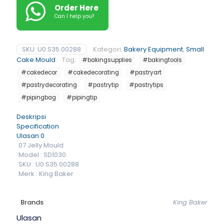
Order Here
Can I help you?
SKU:
U0.S35.00288
Kategori:
Bakery Equipment
,
Small
Cake Mould
Tag:
#bakingsupplies
#bakingtools
#cakedecor
#cakedecorating
#pastryart
#pastrydecorating
#pastrytip
#pastrytips
#pipingbag
#pipingtip
Deskripsi
Specification
Ulasan
0
07 Jelly Mould
Model : SD1030
SKU : U0.S35.00288
Merk : King Baker
Brands
King Baker
Ulasan