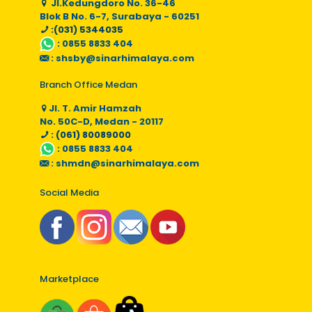
Jl.Kedungdoro No. 36-46
Blok B No. 6-7, Surabaya - 60251
:(031) 5344035
:
0855 8833 404
:
shsby@sinarhimalaya.com
Branch Office Medan
Jl. T. Amir Hamzah
No. 50C-D, Medan - 20117
: (061) 80089000
:
0855 8833 404
:
shmdn@sinarhimalaya.com
Social Media
Marketplace