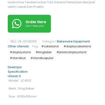
Usaha Kue Terutama Kue Tart, Karena Pekerjaan Menjadi
Lebih Cepat Dan Praktis
Order Here
Can I help you?
SKU:
U5.J31.00050
Kategori:
Bakeware Equipment
,
Other Utensils
Tag:
#cakestand
#displaycakestand
#displaystand
#kingbaker
#plasticdisplaystand
#standkue
#standkueputar
Deskripsi
Specification
Ulasan
0
Model : JC4512
Merk : King Baker
Size : Ø310x135mm