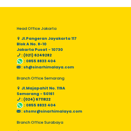
Head Office Jakarta
Jl.Pangeran Jayakarta 117
Blok A No. 8-10
Jakarta Pusat - 10730
: (021) 6249282
:
0855 8833 404
:
sh@sinarhimalaya.com
Branch Office Semarang
Jl.Majapahit No. 119A
Semarang - 50161
: (024) 6711822
:
0855 8833 404
:
shsmr@sinarhimalaya.com
Branch Office Surabaya