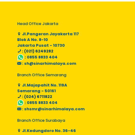
Head Office Jakarta
Jl.Pangeran Jayakarta 117
Blok A No. 8-10
Jakarta Pusat - 10730
: (021) 6249282
:
0855 8833 404
:
sh@sinarhimalaya.com
Branch Office Semarang
Jl.Majapahit No. 119A
Semarang - 50161
: (024) 6711822
:
0855 8833 404
:
shsmr@sinarhimalaya.com
Branch Office Surabaya
Jl.Kedungdoro No. 36-46