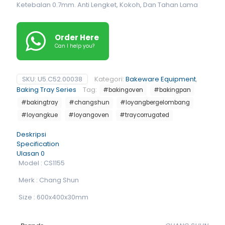
Ketebalan 0.7mm. Anti Lengket, Kokoh, Dan Tahan Lama
Order Here
Can I help you?
SKU:
U5.C52.00038
Kategori:
Bakeware Equipment
,
Baking Tray Series
Tag:
#bakingoven
#bakingpan
#bakingtray
#changshun
#loyangbergelombang
#loyangkue
#loyangoven
#traycorrugated
Deskripsi
Specification
Ulasan
0
Model : CS1155
Merk : Chang Shun
Size : 600x400x30mm