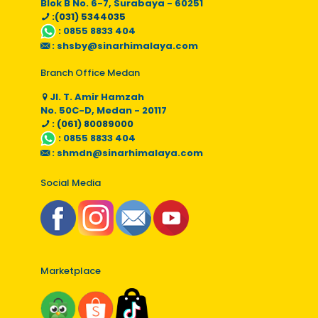
Blok B No. 6-7, Surabaya - 60251
:(031) 5344035
:
0855 8833 404
:
shsby@sinarhimalaya.com
Branch Office Medan
Jl. T. Amir Hamzah
No. 50C-D, Medan - 20117
: (061) 80089000
:
0855 8833 404
:
shmdn@sinarhimalaya.com
Social Media
Marketplace