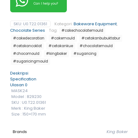
Can I help you?
SKU:
U0.T22.01361
Kategori:
Bakeware Equipment
,
Chocolate Series
Tag:
#cakechocolatemould
#cakedecoration
#cakemould
#cetakanbubuktabur
#cetakancoklat
#cetakankue
#chocolatemould
#chocomould
#kingbaker
#sugaricing
#sugaricingmould
Deskripsi
Specification
Ulasan
0
MASK24
Model : 829230
SKU : U0.T22.01361
Merk : King Baker
Size : 150×170 mm
Brands
King Baker