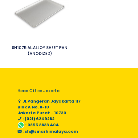
SN1075 AL.ALLOY SHEET PAN
(ANODIZED)
Head Office Jakarta
Jl.Pangeran Jayakarta 117
Blok A No. 8-10
Jakarta Pusat - 10730
: (021) 6249282
:
0855 8833 404
:
sh@sinarhimalaya.com