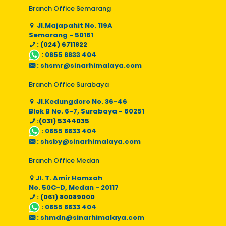
Branch Office Semarang
Jl.Majapahit No. 119A
Semarang - 50161
: (024) 6711822
:
0855 8833 404
:
shsmr@sinarhimalaya.com
Branch Office Surabaya
Jl.Kedungdoro No. 36-46
Blok B No. 6-7, Surabaya - 60251
:(031) 5344035
:
0855 8833 404
:
shsby@sinarhimalaya.com
Branch Office Medan
Jl. T. Amir Hamzah
No. 50C-D, Medan - 20117
: (061) 80089000
:
0855 8833 404
:
shmdn@sinarhimalaya.com