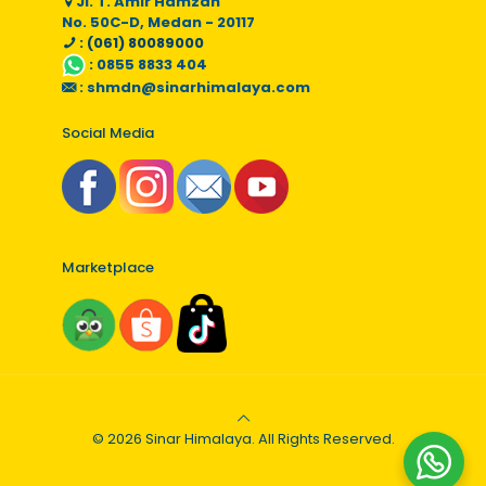
Jl. T. Amir Hamzah
No. 50C-D, Medan - 20117
: (061) 80089000
:
0855 8833 404
:
shmdn@sinarhimalaya.com
Social Media
Marketplace
© 2026 Sinar Himalaya. All Rights Reserved.