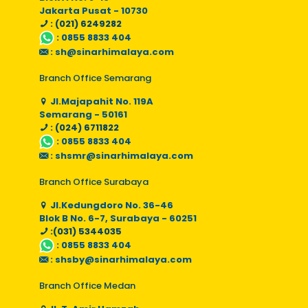
Jakarta Pusat - 10730
: (021) 6249282
:
0855 8833 404
:
sh@sinarhimalaya.com
Branch Office Semarang
Jl.Majapahit No. 119A
Semarang - 50161
: (024) 6711822
:
0855 8833 404
:
shsmr@sinarhimalaya.com
Branch Office Surabaya
Jl.Kedungdoro No. 36-46
Blok B No. 6-7, Surabaya - 60251
:(031) 5344035
:
0855 8833 404
:
shsby@sinarhimalaya.com
Branch Office Medan