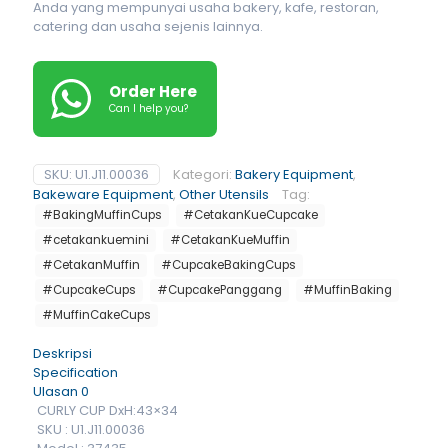
Anda yang mempunyai usaha bakery, kafe, restoran,
catering dan usaha sejenis lainnya.
Order Here
Can I help you?
SKU:
U1.J11.00036
Kategori:
Bakery Equipment
,
Bakeware Equipment
,
Other Utensils
Tag:
#BakingMuffinCups
#CetakanKueCupcake
#cetakankuemini
#CetakanKueMuffin
#CetakanMuffin
#CupcakeBakingCups
#CupcakeCups
#CupcakePanggang
#MuffinBaking
#MuffinCakeCups
Deskripsi
Specification
Ulasan
0
CURLY CUP DxH:43×34
SKU : U1.J11.00036