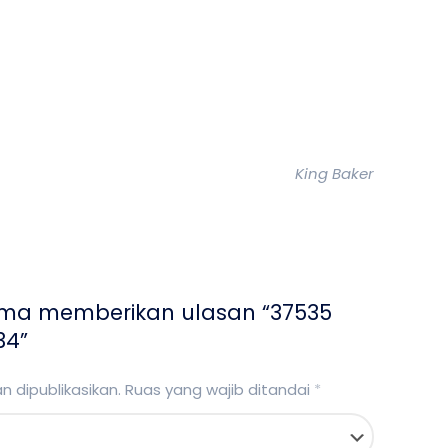
King Baker
ama memberikan ulasan “37535
34”
 dipublikasikan.
Ruas yang wajib ditandai
*