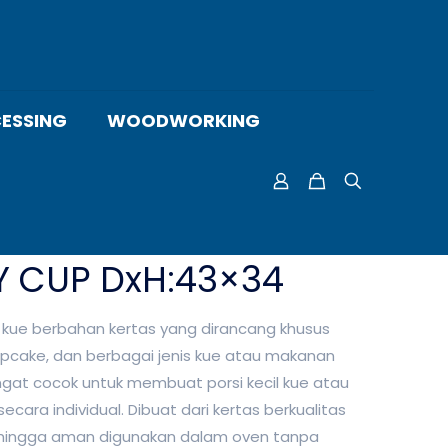
ESSING
WOODWORKING
Y CUP DxH:43×34
kue berbahan kertas yang dirancang khusus
pcake, dan berbagai jenis kue atau makanan
sangat cocok untuk membuat porsi kecil kue atau
secara individual. Dibuat dari kertas berkualitas
sehingga aman digunakan dalam oven tanpa