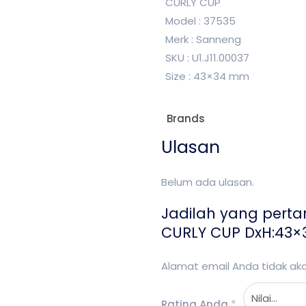
CURLY CUP
Model : 37535
Merk : Sanneng
SKU : U1.J11.00037
Size : 43×34 mm
Brands
Ulasan
Belum ada ulasan.
Jadilah yang pert
CURLY CUP DxH:43×
Alamat email Anda tidak akan
Rating Anda
*