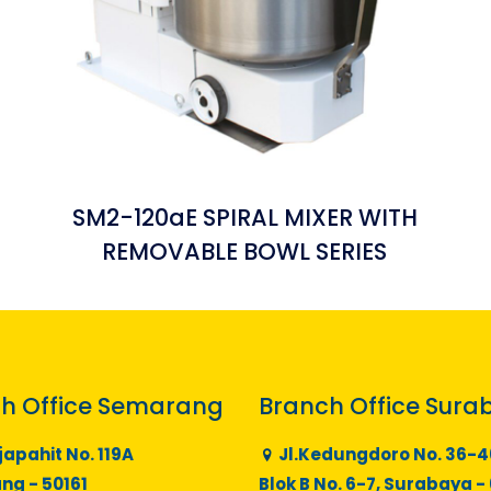
SM2-120aE SPIRAL MIXER WITH
REMOVABLE BOWL SERIES
h Office Semarang
Branch Office Sura
japahit No. 119A
Jl.Kedungdoro No. 36-4
g - 50161
Blok B No. 6-7, Surabaya -