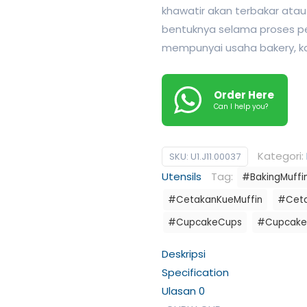
khawatir akan terbakar atau
bentuknya selama proses 
mempunyai usaha bakery, kaf
Order Here
Can I help you?
Kategori:
SKU:
U1.J11.00037
Utensils
Tag:
#BakingMuffi
#CetakanKueMuffin
#Ceta
#CupcakeCups
#Cupcake
Deskripsi
Specification
Ulasan
0