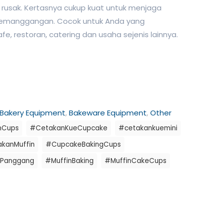
 rusak. Kertasnya cukup kuat untuk menjaga
pemanggangan. Cocok untuk Anda yang
e, restoran, catering dan usaha sejenis lainnya.
Bakery Equipment
,
Bakeware Equipment
,
Other
nCups
#CetakanKueCupcake
#cetakankuemini
kanMuffin
#CupcakeBakingCups
Panggang
#MuffinBaking
#MuffinCakeCups