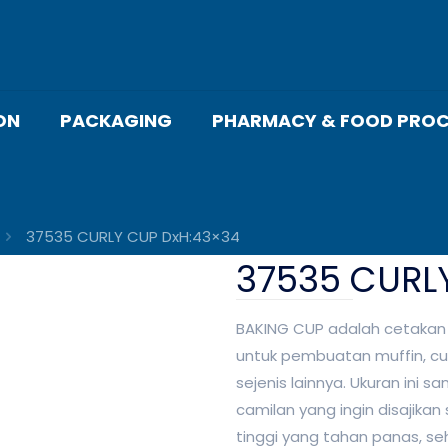
ON
PACKAGING
PHARMACY & FOOD PROC
37535 CURLY CUP DxH:43×34
37535 CURL
BAKING CUP adalah cetakan 
untuk pembuatan muffin, cu
sejenis lainnya. Ukuran ini 
camilan yang ingin disajikan 
tinggi yang tahan panas, 