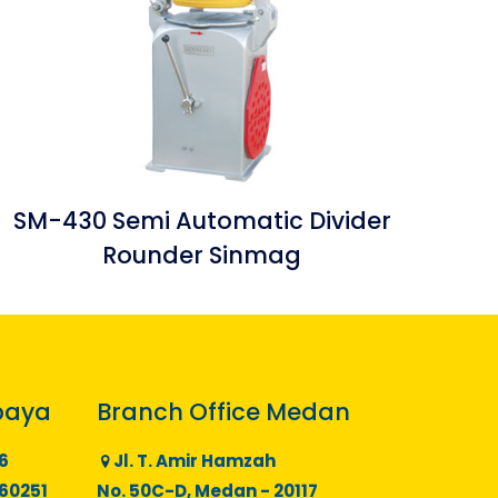
SM-430 Semi Automatic Divider
Rounder Sinmag
baya
Branch Office Medan
6
Jl. T. Amir Hamzah
 60251
No. 50C-D, Medan - 20117