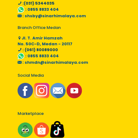
:(031) 5344035
:
0855 8833 404
:
shsby@sinarhimalaya.com
Branch Office Medan
Jl. T. Amir Hamzah
No. 50C-D, Medan - 20117
: (061) 80089000
:
0855 8833 404
:
shmdn@sinarhimalaya.com
Social Media
Marketplace