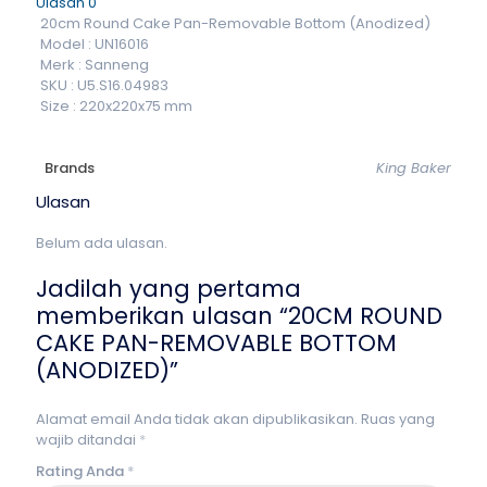
Ulasan
0
20cm Round Cake Pan-Removable Bottom (Anodized)
Model : UN16016
Merk : Sanneng
SKU : U5.S16.04983
Size : 220x220x75 mm
Brands
King Baker
Ulasan
Belum ada ulasan.
Jadilah yang pertama
memberikan ulasan “20CM ROUND
CAKE PAN-REMOVABLE BOTTOM
(ANODIZED)”
Alamat email Anda tidak akan dipublikasikan.
Ruas yang
wajib ditandai
*
Rating Anda
*