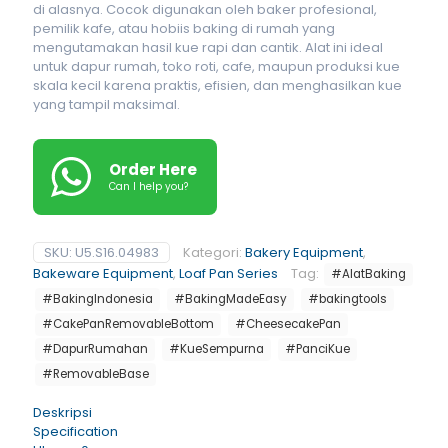
di alasnya. Cocok digunakan oleh baker profesional,
pemilik kafe, atau hobiis baking di rumah yang
mengutamakan hasil kue rapi dan cantik. Alat ini ideal
untuk dapur rumah, toko roti, cafe, maupun produksi kue
skala kecil karena praktis, efisien, dan menghasilkan kue
yang tampil maksimal.
Order Here
Can I help you?
SKU:
U5.S16.04983
Kategori:
Bakery Equipment
,
Bakeware Equipment
,
Loaf Pan Series
Tag:
#AlatBaking
#BakingIndonesia
#BakingMadeEasy
#bakingtools
#CakePanRemovableBottom
#CheesecakePan
#DapurRumahan
#KueSempurna
#PanciKue
#RemovableBase
Deskripsi
Specification