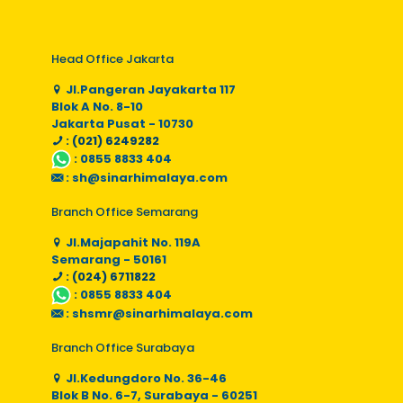
Head Office Jakarta
Jl.Pangeran Jayakarta 117
Blok A No. 8-10
Jakarta Pusat - 10730
: (021) 6249282
:
0855 8833 404
:
sh@sinarhimalaya.com
Branch Office Semarang
Jl.Majapahit No. 119A
Semarang - 50161
: (024) 6711822
:
0855 8833 404
:
shsmr@sinarhimalaya.com
Branch Office Surabaya
Jl.Kedungdoro No. 36-46
Blok B No. 6-7, Surabaya - 60251