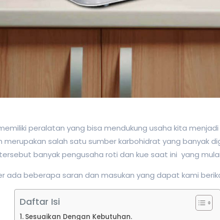
emiliki peralatan yang bisa mendukung usaha kita menjadi leb
h merupakan salah satu sumber karbohidrat yang banyak di
ersebut banyak pengusaha roti dan kue saat ini yang mulai
ada beberapa saran dan masukan yang dapat kami berikan
Daftar Isi
Sesuaikan Dengan Kebutuhan.