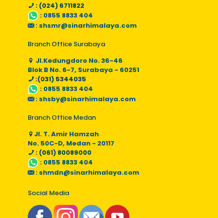
: (024) 6711822
:
0855 8833 404
:
shsmr@sinarhimalaya.com
Branch Office Surabaya
Jl.Kedungdoro No. 36-46
Blok B No. 6-7, Surabaya - 60251
:(031) 5344035
:
0855 8833 404
:
shsby@sinarhimalaya.com
Branch Office Medan
Jl. T. Amir Hamzah
No. 50C-D, Medan - 20117
: (061) 80089000
:
0855 8833 404
:
shmdn@sinarhimalaya.com
Social Media