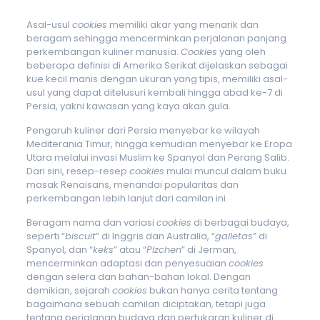
Asal-usul
cookies
memiliki akar yang menarik dan
beragam sehingga mencerminkan perjalanan panjang
perkembangan kuliner manusia.
Cookies
yang oleh
beberapa definisi di Amerika Serikat dijelaskan sebagai
kue kecil manis dengan ukuran yang tipis, memiliki asal-
usul yang dapat ditelusuri kembali hingga abad ke-7 di
Persia, yakni kawasan yang kaya akan gula.
Pengaruh kuliner dari Persia menyebar ke wilayah
Mediterania Timur, hingga kemudian menyebar ke Eropa
Utara melalui invasi Muslim ke Spanyol dan Perang Salib.
Dari sini, resep-resep
cookies
mulai muncul dalam buku
masak Renaisans, menandai popularitas dan
perkembangan lebih lanjut dari camilan ini.
Beragam nama dan variasi
cookies
di berbagai budaya,
seperti “
biscuit
” di Inggris dan Australia, “
galletas
” di
Spanyol, dan “
keks
” atau “
Plzchen
” di Jerman,
mencerminkan adaptasi dan penyesuaian
cookies
dengan selera dan bahan-bahan lokal. Dengan
demikian, sejarah
cookies
bukan hanya cerita tentang
bagaimana sebuah camilan diciptakan, tetapi juga
tentang perjalanan budaya dan pertukaran kuliner di