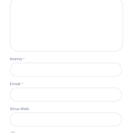
Nama
*
Email
*
Situs Web