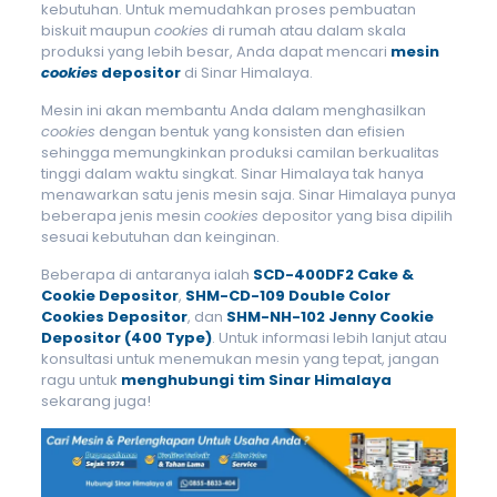
kebutuhan. Untuk memudahkan proses pembuatan
biskuit maupun
cookies
di rumah atau dalam skala
produksi yang lebih besar, Anda dapat mencari
mesin
cookies
depositor
di Sinar Himalaya.
Mesin ini akan membantu Anda dalam menghasilkan
cookies
dengan bentuk yang konsisten dan efisien
sehingga memungkinkan produksi camilan berkualitas
tinggi dalam waktu singkat. Sinar Himalaya tak hanya
menawarkan satu jenis mesin saja. Sinar Himalaya punya
beberapa jenis mesin
cookies
depositor yang bisa dipilih
sesuai kebutuhan dan keinginan.
Beberapa di antaranya ialah
SCD-400DF2 Cake &
Cookie Depositor
,
SHM-CD-109 Double Color
Cookies Depositor
, dan
SHM-NH-102 Jenny Cookie
Depositor (400 Type)
. Untuk informasi lebih lanjut atau
konsultasi untuk menemukan mesin yang tepat, jangan
ragu untuk
menghubungi tim Sinar Himalaya
sekarang juga!