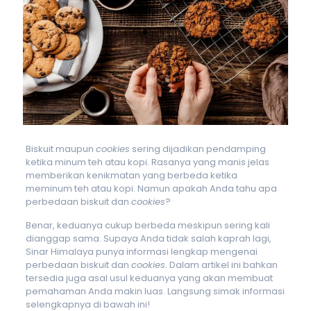
Biskuit maupun
cookies
sering dijadikan pendamping
ketika minum teh atau kopi. Rasanya yang manis jelas
memberikan kenikmatan yang berbeda ketika
meminum teh atau kopi. Namun apakah Anda tahu apa
perbedaan biskuit dan
cookies
?
Benar, keduanya cukup berbeda meskipun sering kali
dianggap sama. Supaya Anda tidak salah kaprah lagi,
Sinar Himalaya punya informasi lengkap mengenai
perbedaan biskuit dan
cookies
. Dalam artikel ini bahkan
tersedia juga asal usul keduanya yang akan membuat
pemahaman Anda makin luas. Langsung simak informasi
selengkapnya di bawah ini!