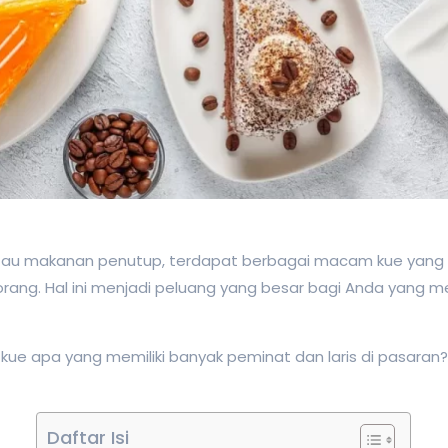
au makanan penutup, terdapat berbagai macam kue yang bis
orang. Hal ini menjadi peluang yang besar bagi Anda yan
ue apa yang memiliki banyak peminat dan laris di pasaran? A
Daftar Isi