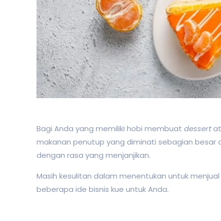
Bagi Anda yang memiliki hobi membuat
dessert
at
makanan penutup yang diminati sebagian besar 
dengan rasa yang menjanjikan.
Masih kesulitan dalam menentukan untuk menjual k
beberapa ide bisnis kue untuk Anda.