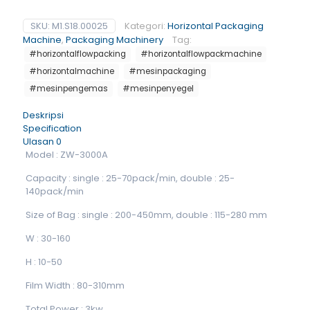
SKU:
M1.S18.00025
Kategori:
Horizontal Packaging
Machine
,
Packaging Machinery
Tag:
#horizontalflowpacking
#horizontalflowpackmachine
#horizontalmachine
#mesinpackaging
#mesinpengemas
#mesinpenyegel
Deskripsi
Specification
Ulasan
0
Model : ZW-3000A
Capacity : single : 25-70pack/min, double : 25-
140pack/min
Size of Bag : single : 200-450mm, double : 115-280 mm
W : 30-160
H : 10-50
Film Width : 80-310mm
Total Power : 3kw