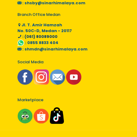
:
shsby@sinarhimalaya.com
Branch Office Medan
Jl. T. Amir Hamzah
No. 50C-D, Medan - 20117
: (061) 80089000
:
0855 8833 404
:
shmdn@sinarhimalaya.com
Social Media
Marketplace