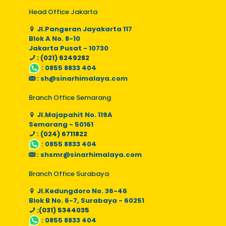
Head Office Jakarta
Jl.Pangeran Jayakarta 117
Blok A No. 8-10
Jakarta Pusat - 10730
: (021) 6249282
:
0855 8833 404
:
sh@sinarhimalaya.com
Branch Office Semarang
Jl.Majapahit No. 119A
Semarang - 50161
: (024) 6711822
:
0855 8833 404
:
shsmr@sinarhimalaya.com
Branch Office Surabaya
Jl.Kedungdoro No. 36-46
Blok B No. 6-7, Surabaya - 60251
:(031) 5344035
:
0855 8833 404