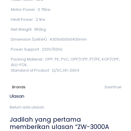
Motor Power : 0.75kw
Heat Power : 2.1kw
Net Weight : 950kg
Dimension (LxWxH) : 4300x1000x1400mm
Power Support : 220V/50Hz
Packing Material : OPP, PE, PVC, OPP/CPP, PT/PE, KOP/CPP,
ALU-FOIL…
Standard of Product : Q/SCJX1-2004
Brands
Soontrue
Ulasan
Belum ada ulasan.
Jadilah yang pertama
memberikan ulasan “ZW-3000A