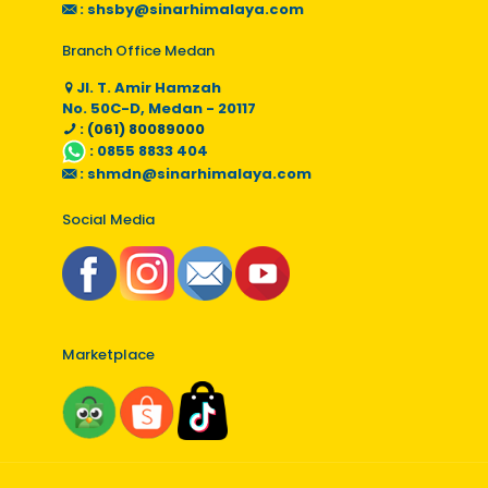
:
shsby@sinarhimalaya.com
Branch Office Medan
Jl. T. Amir Hamzah
No. 50C-D, Medan - 20117
: (061) 80089000
:
0855 8833 404
:
shmdn@sinarhimalaya.com
Social Media
Marketplace