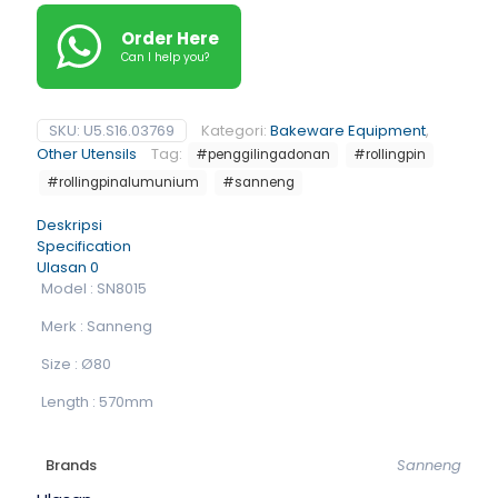
Order Here
Can I help you?
SKU:
U5.S16.03769
Kategori:
Bakeware Equipment
,
Other Utensils
Tag:
#penggilingadonan
#rollingpin
#rollingpinalumunium
#sanneng
Deskripsi
Specification
Ulasan
0
Model : SN8015
Merk : Sanneng
Size : Ø80
Length : 570mm
Brands
Sanneng