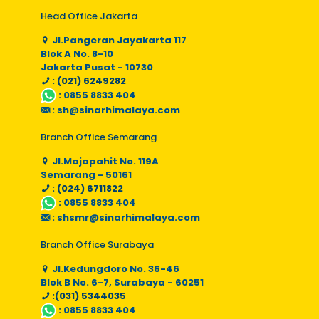
Head Office Jakarta
Jl.Pangeran Jayakarta 117
Blok A No. 8-10
Jakarta Pusat - 10730
: (021) 6249282
:
0855 8833 404
:
sh@sinarhimalaya.com
Branch Office Semarang
Jl.Majapahit No. 119A
Semarang - 50161
: (024) 6711822
:
0855 8833 404
:
shsmr@sinarhimalaya.com
Branch Office Surabaya
Jl.Kedungdoro No. 36-46
Blok B No. 6-7, Surabaya - 60251
:(031) 5344035
:
0855 8833 404