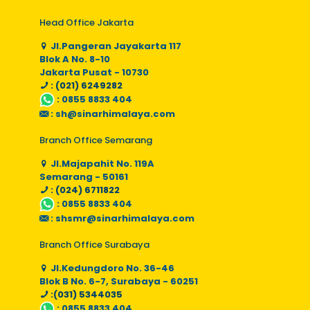
Head Office Jakarta
Jl.Pangeran Jayakarta 117
Blok A No. 8-10
Jakarta Pusat - 10730
: (021) 6249282
:
0855 8833 404
:
sh@sinarhimalaya.com
Branch Office Semarang
Jl.Majapahit No. 119A
Semarang - 50161
: (024) 6711822
:
0855 8833 404
:
shsmr@sinarhimalaya.com
Branch Office Surabaya
Jl.Kedungdoro No. 36-46
Blok B No. 6-7, Surabaya - 60251
:(031) 5344035
:
0855 8833 404