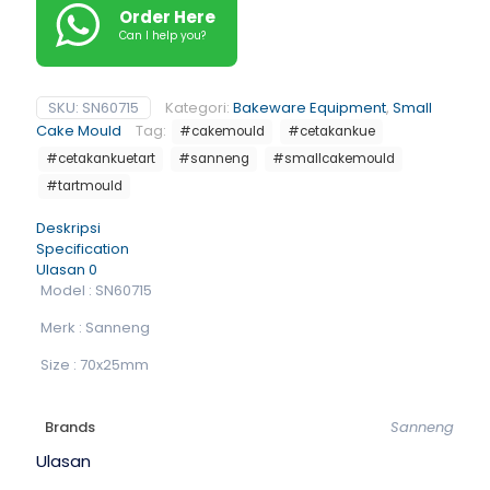
Order Here
Can I help you?
SKU:
SN60715
Kategori:
Bakeware Equipment
,
Small
Cake Mould
Tag:
#cakemould
#cetakankue
#cetakankuetart
#sanneng
#smallcakemould
#tartmould
Deskripsi
Specification
Ulasan
0
Model : SN60715
Merk : Sanneng
Size : 70x25mm
Brands
Sanneng
Ulasan