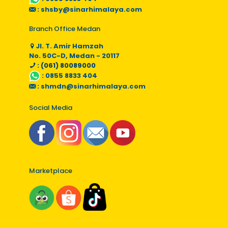
:
shsby@sinarhimalaya.com
Branch Office Medan
Jl. T. Amir Hamzah
No. 50C-D, Medan - 20117
: (061) 80089000
:
0855 8833 404
:
shmdn@sinarhimalaya.com
Social Media
Marketplace