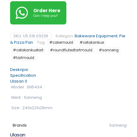
Order Here
Can I help you?
SKU:
U5.S16.03236
Kategori:
Bakeware Equipment
,
Pie
& Pizza Pan
Tag:
#cakemould
#cetakankue
#cetakankuetart
#roundflutedtartmould
#sanneng
#tartmould
Deskripsi
Specification
Ulasan
0
Model : SN5434
Merk : Sanneng
Size : 240x221x26mm
Brands
Sanneng
Ulasan