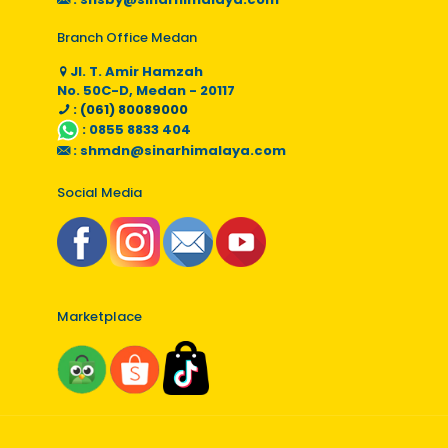
Branch Office Medan
Jl. T. Amir Hamzah
No. 50C-D, Medan - 20117
: (061) 80089000
:
0855 8833 404
:
shmdn@sinarhimalaya.com
Social Media
Marketplace