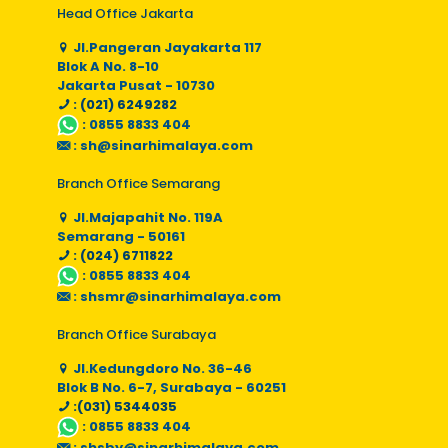
Head Office Jakarta
Jl.Pangeran Jayakarta 117
Blok A No. 8-10
Jakarta Pusat - 10730
: (021) 6249282
:
0855 8833 404
:
sh@sinarhimalaya.com
Branch Office Semarang
Jl.Majapahit No. 119A
Semarang - 50161
: (024) 6711822
:
0855 8833 404
:
shsmr@sinarhimalaya.com
Branch Office Surabaya
Jl.Kedungdoro No. 36-46
Blok B No. 6-7, Surabaya - 60251
:(031) 5344035
:
0855 8833 404
:
shsby@sinarhimalaya.com