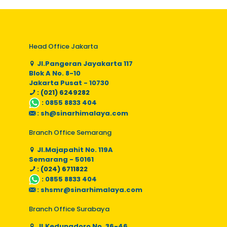
Head Office Jakarta
Jl.Pangeran Jayakarta 117
Blok A No. 8-10
Jakarta Pusat - 10730
: (021) 6249282
:
0855 8833 404
:
sh@sinarhimalaya.com
Branch Office Semarang
Jl.Majapahit No. 119A
Semarang - 50161
: (024) 6711822
:
0855 8833 404
:
shsmr@sinarhimalaya.com
Branch Office Surabaya
Jl.Kedungdoro No. 36-46