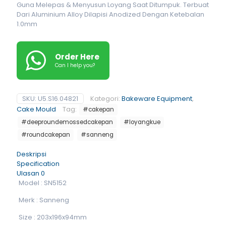
Guna Melepas & Menyusun Loyang Saat Ditumpuk. Terbuat
Dari Aluminium Alloy Dilapisi Anodized Dengan Ketebalan
1.0mm
Order Here
Can I help you?
SKU:
U5.S16.04821
Kategori:
Bakeware Equipment
,
Cake Mould
Tag:
#cakepan
#deeproundemossedcakepan
#loyangkue
#roundcakepan
#sanneng
Deskripsi
Specification
Ulasan
0
Model : SN5152
Merk : Sanneng
Size : 203x196x94mm