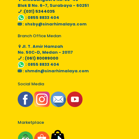
Blok B No. 6-7, Surabaya - 60251
:(031) 5344035
:
0855 8833 404
:
shsby@sinarhimalaya.com
Branch Office Medan
Jl. T. Amir Hamzah
No. 50C-D, Medan - 20117
: (061) 80089000
:
0855 8833 404
:
shmdn@sinarhimalaya.com
Social Media
Marketplace